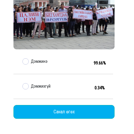
Дэмжинэ
99.66%
Дэмжихгүй
0.34%
Санал өгөх