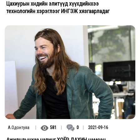
Цахиурын хөндийн элитүүд хүүхдийнхээ
технологийн хэрэглээг ИНГЭЖ хязгаарладаг
А.Одонтуяа
|
581
|
0
|
2021-09-16
Ажилчдынхаа цалинг ХОЁР ДАХИН нэмсэн