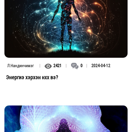
Л.Нандинчимэг
|
2421
|
0
|
2024-04-12
Энергиэ хэрхэн нөхөх вэ?