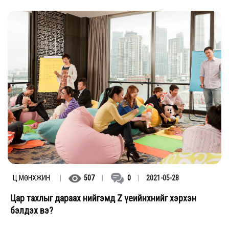
Ц.МӨНХЖИН
|
507
|
0
|
2021-05-28
Цар тахлыг дараах нийгэмд Z үеийнхнийг хэрхэн
бэлдэх вэ?