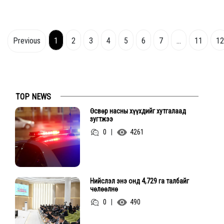
Previous
1
2
3
4
5
6
7
...
11
12
TOP NEWS
Өсвөр насны хүүхдийг хутгалаад
зугтжээ
0
|
4261
Нийслэл энэ онд 4,729 га талбайг
чөлөөлнө
0
|
490