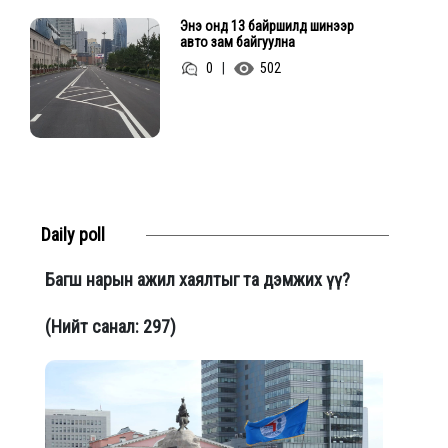
Энэ онд 13 байршилд шинээр
авто зам байгуулна
0
|
502
Daily poll
Багш нарын ажил хаялтыг та дэмжих үү?
(Нийт санал: 297)