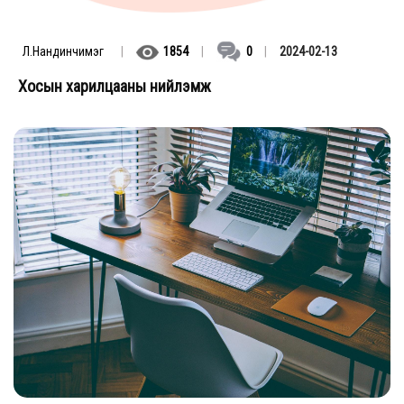
Л.Нандинчимэг
|
1854
|
0
|
2024-02-13
Хосын харилцааны нийлэмж