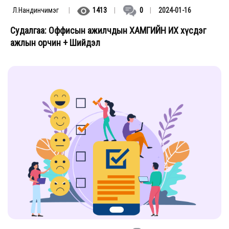
Л.Нандинчимэг
|
1413
|
0
|
2024-01-16
Судалгаа: Оффисын ажилчдын ХАМГИЙН ИХ хүсдэг
ажлын орчин + Шийдэл