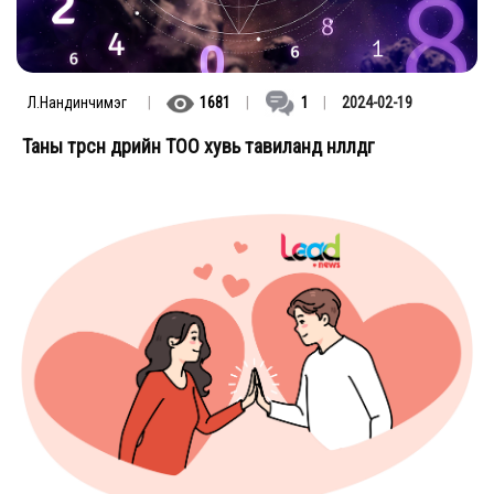
Л.Нандинчимэг
|
1681
|
1
|
2024-02-19
Таны төрсөн өдрийн ТОО хувь тавиланд нөлөөлдөг