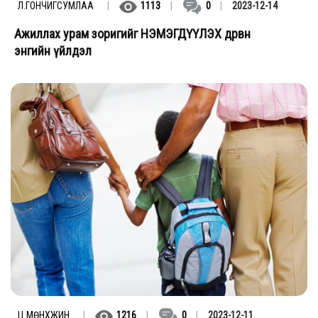
Л.ГОНЧИГСУМЛАА
|
1113
|
0
|
2023-12-14
Ажиллах урам зоригийг НЭМЭГДҮҮЛЭХ дөрвөн
энгийн үйлдэл
Ц.МӨНХЖИН
|
1216
|
0
|
2023-12-11