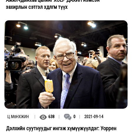
захирлын сэтгэл хөдөлгөм түүх
Ц.МӨНХЖИН
|
638
|
0
|
2021-09-14
Дэлхийн суутнуудыг ингэж хүмүүжүүлдэг: Уоррен