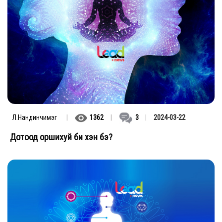
Л.Нандинчимэг
|
1362
|
3
|
2024-03-22
Дотоод оршихуй би хэн бэ?