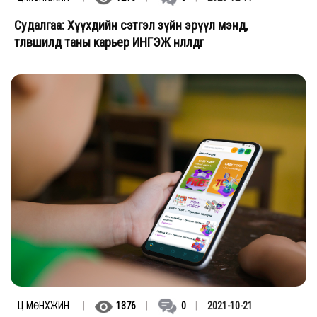
Судалгаа: Хүүхдийн сэтгэл зүйн эрүүл мэнд,
төлөвшилд таны карьер ИНГЭЖ нөлөөлдөг
Ц.МӨНХЖИН
|
1376
|
0
|
2021-10-21