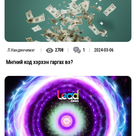
Л.Нандинчимэг
|
2708
|
1
|
2024-03-06
Мөнгөний код хэрхэн гаргах вэ?