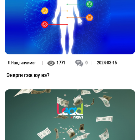
Л.Нандинчимэг
|
1771
|
0
|
2024-03-15
Энерги гэж юу вэ?