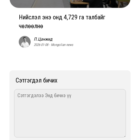
Нийслэл энэ онд 4,729 га талбайг
чөлөөлнө
П.Цанжид
2026-01-08 - Mongolian news
Сэтгэгдэл бичих