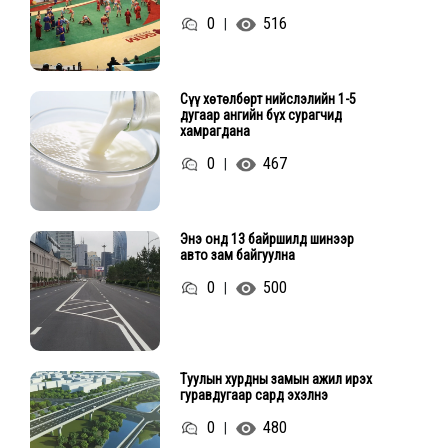
0
516
|
Сүү хөтөлбөрт нийслэлийн 1-5
дугаар ангийн бүх сурагчид
хамрагдана
0
467
|
Энэ онд 13 байршилд шинээр
авто зам байгуулна
0
500
|
Туулын хурдны замын ажил ирэх
гуравдугаар сард эхэлнэ
0
480
|