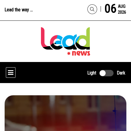
06
AUG
Lead the way ...
2026
Light
Dark