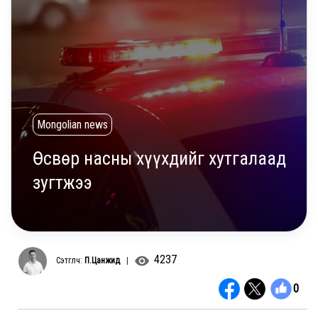
Mongolian news
Өсвөр насны хүүхдийг хутгалаад
зугтжээ
4237
Сэтгүүлч:
П.Цанжид
|
0