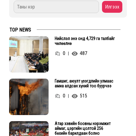
TOP NEWS
Нийслэл энэ онд 4,729 га талбайг
чөлөөлнө
0
487
|
Гамшиг, аюулт үзэгдлийн улмаас
амиа алдсан хүний тоо буурчээ
0
515
|
Атар хэвийн боовны нэрэмжит
аймаг, цэргийн цолтой 256
бөхийн барилдаан болно