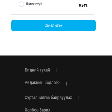
Дэмжихгүй
0.34%
Санал өгөх
Бидний тухай
|
Редакцын бодлого
|
Сурталчилгаа байрлуулах
|
Холбоо барих