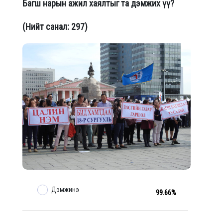
Багш нарын ажил хаялтыг та дэмжих үү?
(Нийт санал: 297)
Дэмжинэ
99.66%