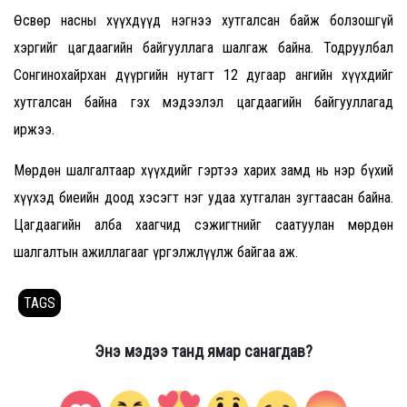
Өсвөр насны хүүхдүүд нэгнээ хутгалсан байж болзошгүй
хэргийг цагдаагийн байгууллага шалгаж байна. Тодруулбал
Сонгинохайрхан дүүргийн нутагт 12 дугаар ангийн хүүхдийг
хутгалсан байна гэх мэдээлэл цагдаагийн байгууллагад
иржээ.
Мөрдөн шалгалтаар хүүхдийг гэртээ харих замд нь нэр бүхий
хүүхэд биеийн доод хэсэгт нэг удаа хутгалан зугтаасан байна.
Цагдаагийн алба хаагчид сэжигтнийг саатуулан мөрдөн
шалгалтын ажиллагааг үргэлжлүүлж байгаа аж.
TAGS
Энэ мэдээ танд ямар санагдав?