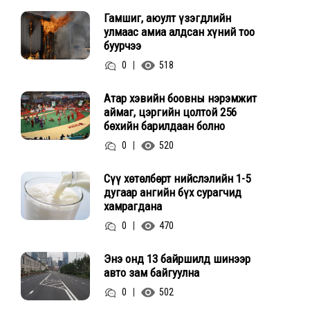
Гамшиг, аюулт үзэгдлийн
улмаас амиа алдсан хүний тоо
буурчээ
0
|
518
Атар хэвийн боовны нэрэмжит
аймаг, цэргийн цолтой 256
бөхийн барилдаан болно
0
|
520
Сүү хөтөлбөрт нийслэлийн 1-5
дугаар ангийн бүх сурагчид
хамрагдана
0
|
470
Энэ онд 13 байршилд шинээр
авто зам байгуулна
0
|
502