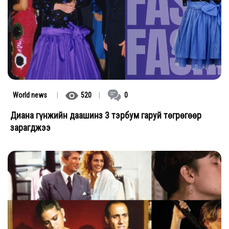
World news
|
520
|
0
Диана гүнжийн даашинз 3 тэрбум гаруй төгрөгөөр
зарагджээ