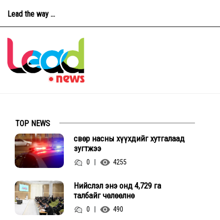
Lead the way ...
TOP NEWS
Өсвөр насны хүүхдийг хутгалаад
зугтжээ
0
|
4255
Нийслэл энэ онд 4,729 га
талбайг чөлөөлнө
0
|
490