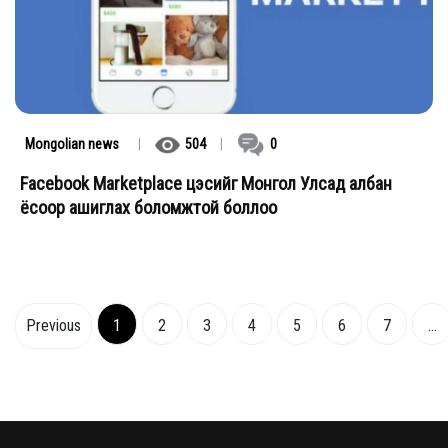
Mongolian news
|
504
|
0
Facebook Marketplace цэсийг Монгол Улсад албан
ёсоор ашиглах боломжтой боллоо
Previous
1
2
3
4
5
6
7
...