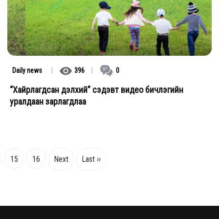
Daily news
|
396
|
0
“Хайрлагдсан дэлхий” сэдэвт видео бичлэгийн
уралдаан зарлагдлаа
15
16
Next
Last ››