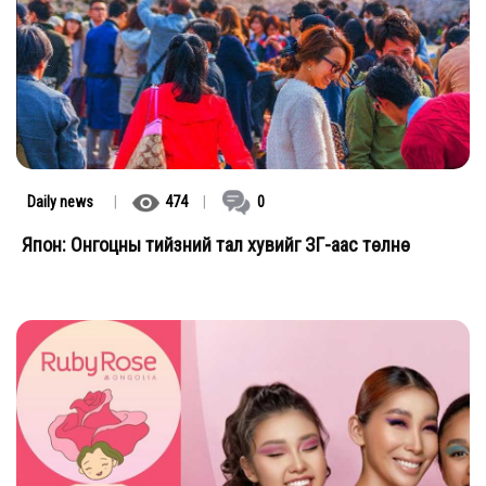
Daily news
|
474
|
0
Япон: Онгоцны тийзний тал хувийг ЗГ-аас төлнө