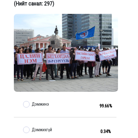
(Нийт санал: 297)
Дэмжинэ
99.66%
Дэмжихгүй
0.34%