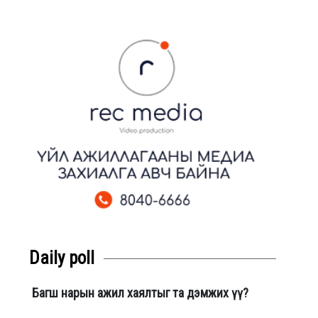
Daily poll
Багш нарын ажил хаялтыг та дэмжих үү?