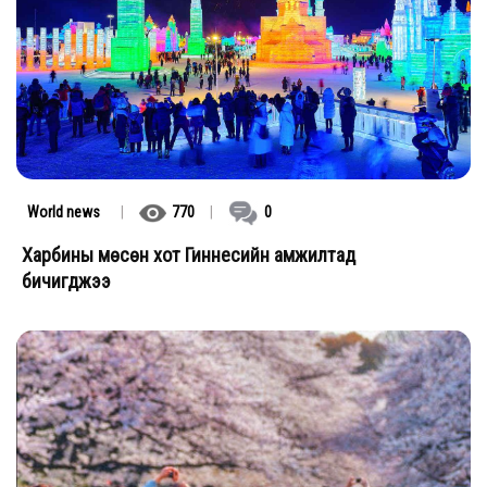
World news
|
770
|
0
Харбины мөсөн хот Гиннесийн амжилтад
бичигджээ