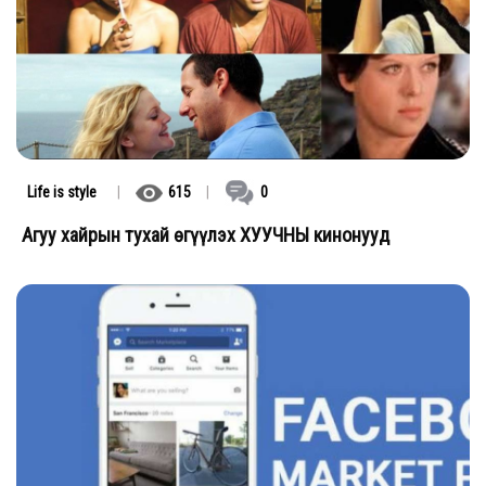
Life is style
|
615
|
0
Агуу хайрын тухай өгүүлэх ХУУЧНЫ кинонууд