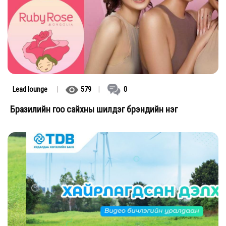
Lead lounge
|
579
|
0
Бразилийн гоо сайхны шилдэг брэндийн нэг