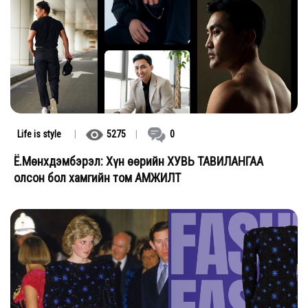
Life is style
|
5275
|
0
Ё.Мөнхдэмбэрэл: Хүн өөрийн ХУВЬ ТАВИЛАНГАА
олсон бол хамгийн том АМЖИЛТ