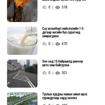
0
518
|
Сүү хөтөлбөрт нийслэлийн 1-5
дугаар ангийн бүх сурагчид
хамрагдана
0
470
|
Энэ онд 13 байршилд шинээр
авто зам байгуулна
0
501
|
Туулын хурдны замын ажил ирэх
гуравдугаар сард эхэлнэ