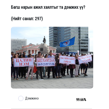
Багш нарын ажил хаялтыг та дэмжих үү?
(Нийт санал: 297)
Дэмжинэ
99.66%