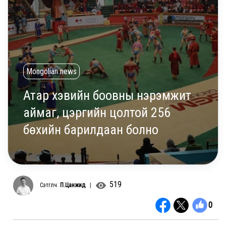
Mongolian news
Атар хэвийн боовны нэрэмжит
аймаг, цэргийн цолтой 256
бөхийн барилдаан болно
519
Сэтгүүлч:
П.Цанжид
|
0