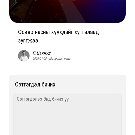
Өсвөр насны хүүхдийг хутгалаад
зугтжээ
П.Цанжид
2026-01-08 - Mongolian news
Сэтгэгдэл бичих