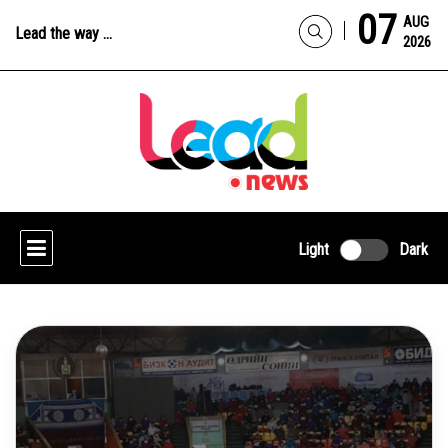
07
AUG
Lead the way ...
2026
Light
Dark