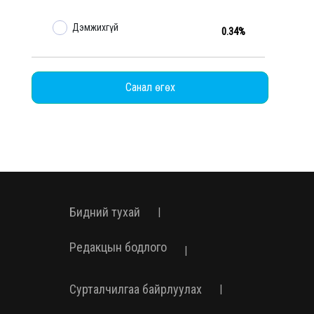
Дэмжихгүй
0.34%
Санал өгөх
Бидний тухай
|
Редакцын бодлого
|
Сурталчилгаа байрлуулах
|