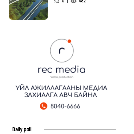
0
482
|
Daily poll