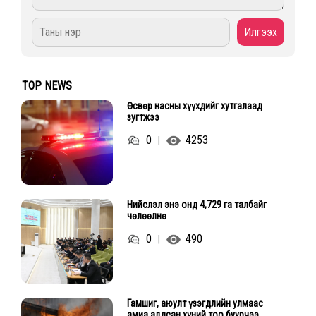
TOP NEWS
Өсвөр насны хүүхдийг хутгалаад
зугтжээ
0
4253
|
Нийслэл энэ онд 4,729 га талбайг
чөлөөлнө
0
490
|
Гамшиг, аюулт үзэгдлийн улмаас
амиа алдсан хүний тоо буурчээ