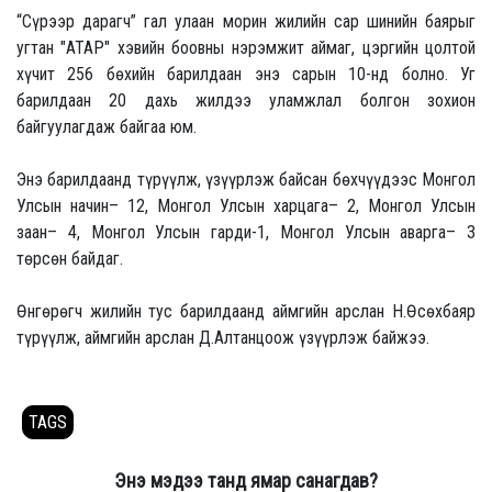
“Сүрээр дарагч” гал улаан морин жилийн сар шинийн баярыг
угтан "АТАР" хэвийн боовны нэрэмжит аймаг, цэргийн цолтой
хүчит 256 бөхийн барилдаан энэ сарын 10-нд болно. Уг
барилдаан 20 дахь жилдээ уламжлал болгон зохион
байгуулагдаж байгаа юм.
Энэ барилдаанд түрүүлж, үзүүрлэж байсан бөхчүүдээс Монгол
Улсын начин– 12, Монгол Улсын харцага– 2, Монгол Улсын
заан– 4, Монгол Улсын гарди-1, Монгол Улсын аварга– 3
төрсөн байдаг.
Өнгөрөгч жилийн тус барилдаанд аймгийн арслан Н.Өсөхбаяр
түрүүлж, аймгийн арслан Д.Алтанцоож үзүүрлэж байжээ.
TAGS
Энэ мэдээ танд ямар санагдав?