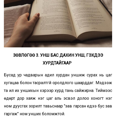
ЗӨВЛӨГӨӨ 3. УНШ БАС ДАХИН УНШ, ГЭХДЭЭ
ХУРДТАЙГААР
Бусад ур чадварын адил хурдан уншиж сурах нь цаг
хугацаа болон тасралтгүй оролдлого шаарддаг. Мэдээж
та илүү их уншихын хэрээр хурд тань сайжирна. Тиймээс
өдөрт дор хаяж нэг цаг аль эсвэл долоо хоногт нэг
ном дуусгах зорилт тавьснаар "зав гарсан үедээ бус зав
гаргаж" ном унших боломжтой.