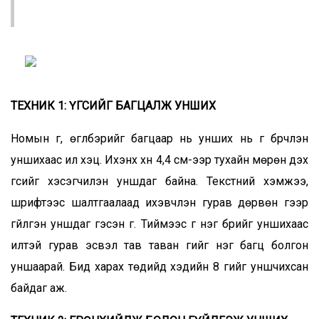
ТЕХНИК 1: ҮГСИЙГ БАГЦАЛЖ УНШИХ
Номын үг, өгүүлбэрийг багцаар нь унших нь үг бүрчлэн
уншихаас илүү хэцүү. Ихэнх хүн 4,4 см-ээр тухайн мөрөн дэх
үгсийг хэсэгчилэн уншдаг байна. Текстний хэмжээ,
шрифтээс шалтгаалаад ихэвчлэн гурав дөрвөн үгээр
гүйлгэн уншдаг гэсэн үг. Тиймээс үг нэг бүрийг уншихаас
илүүтэй гурав эсвэл тав таван үгийг нэг багц болгон
уншаарай. Бид харах төдийд хэдийн 8 үгийг уншчихсан
байдаг аж.