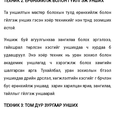
ТЕХНИК 2: ЕРӨНХИЙЛЖ БОЛОН ГҮЙЛГЭЖ УНШИХ
Та уншилтын мастер болохын тулд ерөнхийлж болон
гүйлгэж унших гэсэн хоёр техникийг нэн түрүүнд эзэмших
ёстой.
Уншиж буй агуулгынхаа зангилаа болох эргэлзээ,
гайхшрал төрүүлсэн хэсгийг уншихдаа ч хурдаа бүү
удаашруул. Энэ хоёр техник нь уран зохиол болон
академик уншлагад ч хэрэгжүүлж болох хамгийн
шалгарсан арга. Тухайлбал, уран зохиолын бүтээл
уншихдаа дүрийн дүрслэл, хөгжүүлэлтийн хэсгийг үг бүрчлэн
бус ерөнхийлж уншаад харин харилцан яриа, зангилаа,
тайллыг гүйлгэж уншаарай.
ТЕХНИК 3: ТОМ ДҮР ЗУРГААР УНШИХ