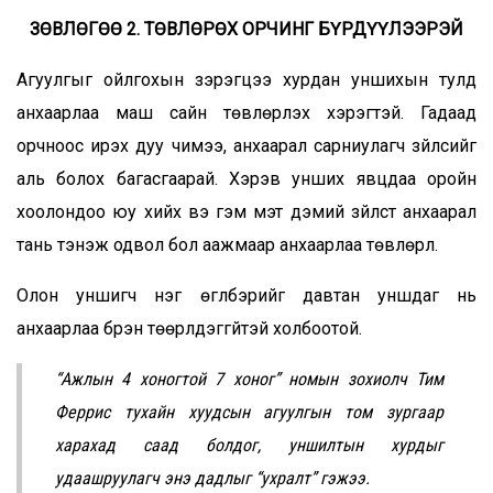
ЗӨВЛӨГӨӨ 2. ТӨВЛӨРӨХ ОРЧИНГ БҮРДҮҮЛЭЭРЭЙ
Агуулгыг ойлгохын зэрэгцээ хурдан уншихын тулд
анхаарлаа маш сайн төвлөрүүлэх хэрэгтэй. Гадаад
орчноос ирэх дуу чимээ, анхаарал сарниулагч зүйлсийг
аль болох багасгаарай. Хэрэв унших явцдаа оройн
хоолондоо юу хийх вэ гэм мэт дэмий зүйлст анхаарал
тань тэнэж одвол бол аажмаар анхаарлаа төвлөрүүл.
Олон уншигч нэг өгүүлбэрийг давтан уншдаг нь
анхаарлаа бүрэн төөрүүлдэггүйтэй холбоотой.
“Ажлын 4 хоногтой 7 хоног” номын зохиолч Тим
Феррис тухайн хуудсын агуулгын том зургаар
харахад саад болдог, уншилтын хурдыг
удаашруулагч энэ дадлыг “ухралт” гэжээ.