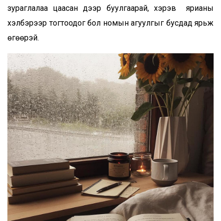
зураглалаа цаасан дээр буулгаарай, хэрэв ярианы
хэлбэрээр тогтоодог бол номын агуулгыг бусдад ярьж
өгөөрэй.