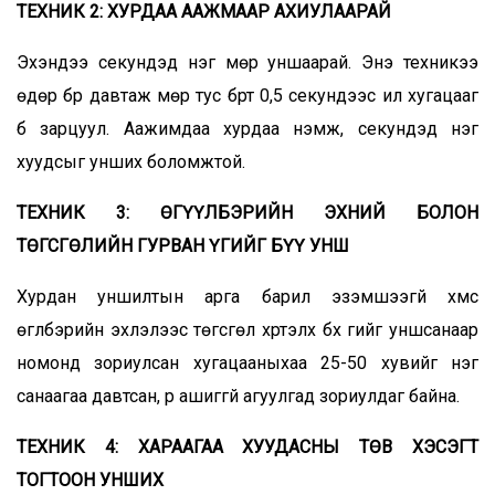
ТЕХНИК 2: ХУРДАА ААЖМААР АХИУЛААРАЙ
Эхэндээ секундэд нэг мөр уншаарай. Энэ техникээ
өдөр бүр давтаж мөр тус бүрт 0,5 секундээс илүү хугацааг
бүү зарцуул. Аажимдаа хурдаа нэмж, секундэд нэг
хуудсыг унших боломжтой.
ТЕХНИК 3: ӨГҮҮЛБЭРИЙН ЭХНИЙ БОЛОН
ТӨГСГӨЛИЙН ГУРВАН ҮГИЙГ БҮҮ УНШ
Хурдан уншилтын арга барил эзэмшээгүй хүмүүс
өгүүлбэрийн эхлэлээс төгсгөл хүртэлх бүх үгийг уншсанаар
номонд зориулсан хугацааныхаа 25-50 хувийг нэг
санаагаа давтсан, үр ашиггүй агуулгад зориулдаг байна.
ТЕХНИК 4: ХАРААГАА ХУУДАСНЫ ТӨВ ХЭСЭГТ
ТОГТООН УНШИХ