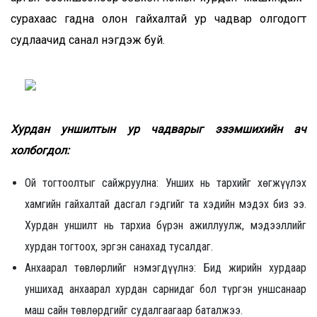
сурахаас гадна олон гайхалтай ур чадвар олгодогт
судлаачид санал нэгдэж буй.
Хурдан уншилтын ур чадварыг эзэмшихийн ач
холбогдол:
Ой тогтоолтыг сайжруулна: Унших нь тархийг хөгжүүлэх
хамгийн гайхалтай дасгал гэдгийг та хэдийн мэдэх биз ээ.
Хурдан уншилт нь тархиа бүрэн ажиллуулж, мэдээллийг
хурдан тогтоох, эргэн санахад тусалдаг.
Анхаарал төвлөрлийг нэмэгдүүлнэ: Бид жирийн хурдаар
уншихад анхаарал хурдан сарнидаг бол түргэн уншсанаар
маш сайн төвлөрдгийг судалгаагаар баталжээ.