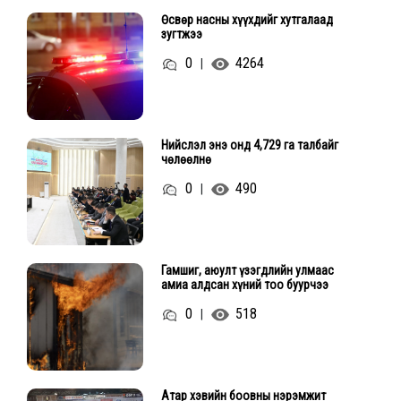
Өсвөр насны хүүхдийг хутгалаад
зугтжээ
0
4264
|
Нийслэл энэ онд 4,729 га талбайг
чөлөөлнө
0
490
|
Гамшиг, аюулт үзэгдлийн улмаас
амиа алдсан хүний тоо буурчээ
0
518
|
Атар хэвийн боовны нэрэмжит