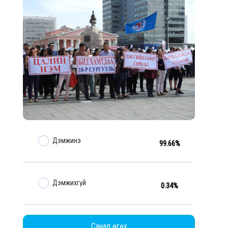
Дэмжинэ
99.66%
Дэмжихгүй
0.34%
Санал өгөх