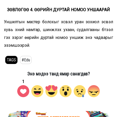
ЗӨВЛӨГӨӨ 4. ӨӨРИЙН ДУРТАЙ НОМОО УНШААРАЙ
Уншилтын мастер болохыг хүсвэл уран зохиол эсвэл
хувь хүний намтар, шинжлэх ухаан, судалгааны бүтээл
гэх зэрэг өөрийн дуртай номоо уншиж энэ чадварыг
эзэмшээрэй.
TAGS
#Edu
Энэ мэдээ танд ямар санагдав?
1