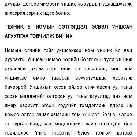
дуудах, дотроо чимээгүй унших нь хурдыг удаашруулж,
анхаарал сарних үндэс болно.
ТЕХНИК 5: НОМЫН СЭТГЭГДЭЛ ЭСВЭЛ УНШСАН
АГУУЛГАА ТОВЧИЛЖ БИЧИХ
Номын сүүлчийн үгийг уншсанаар ном унших үйл явц
дуусахгүй. Уншсан номоо өөрийн болгохын тулд уншиж
дууссаны дараа өөрт тань юу үлдсэнийг, мөн ном
уншихаас өмнө тавьсан асуултууддаа хариулж
бичээрэй. Уншихыг хүссэн зүйлээ олж авсан уу, таны
хүссэн мэдлэгийг олгосон уу, таны асуултад энэ ном
ямар хариулт өгсөн гэдгийг тэмдэглэж үлдээх нь
номоо эргэн санах хамгийн том хөшүүрэг болно. Хэрэв
та зурган байдлаар мэдээллийг сайн тогтоодог бол
товчлолоо "mind mapping" буюу толгой доторх