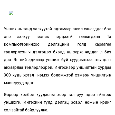
Унших нь танд залхуутай, адгамаар ажил санагддаг бол
энэ залхуу техник гарцаагүй таалагдана. Та
компьютерийнхоо дэлгэцний голд хараагаа
төвлөрүүлсэн ч дэлгэцээ бүхэлд нь харж чаддаг л биз
дээ. Яг үүний адилаар уншиж буй хуудсынхаа төв цэгт
анхаарлаа төвлөрүүлээрэй. Ингэснээр уншилтын хурдаа
300 хувь хүртэл нэмэх боломжтой хэмээн уншилтын
мастерууд үздэг.
Өөрөөр хэлбэл хуудасны хоёр тал руу нүдээ гүйлгэж
уншихгүй. Ингэхийн тулд дэлгэц эсвэл номын нүүрийг
хол зайтай байрлуулна.