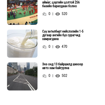
аймаг, цэргийн цолтой 256
бөхийн барилдаан болно
0
520
|
Сүү хөтөлбөрт нийслэлийн 1-5
дугаар ангийн бүх сурагчид
хамрагдана
0
470
|
Энэ онд 13 байршилд шинээр
авто зам байгуулна
0
502
|