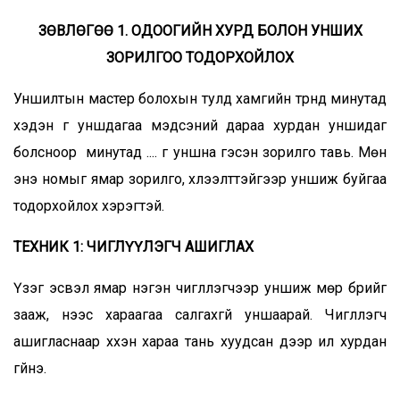
ЗӨВЛӨГӨӨ 1. ОДООГИЙН ХУРД БОЛОН УНШИХ
ЗОРИЛГОО ТОДОРХОЙЛОХ
Уншилтын мастер болохын тулд хамгийн түрүүнд минутад
хэдэн үг уншдагаа мэдсэний дараа хурдан уншидаг
болсноор минутад .... үг уншна гэсэн зорилго тавь. Мөн
энэ номыг ямар зорилго, хүлээлттэйгээр уншиж буйгаа
тодорхойлох хэрэгтэй.
ТЕХНИК 1: ЧИГЛҮҮЛЭГЧ АШИГЛАХ
Үзэг эсвэл ямар нэгэн чиглүүлэгчээр уншиж мөр бүрийг
зааж, үүнээс хараагаа салгахгүй уншаарай. Чиглүүлэгч
ашигласнаар хүүхэн хараа тань хуудсан дээр илүү хурдан
гүйнэ.