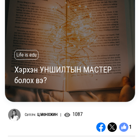
Life is edu
Хэрхэн УНШИЛТЫН МАСТЕР
болох вэ?
1087
Сэтгүүлч:
Ц.МӨНХЖИН
|
1