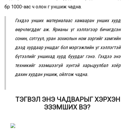
бүр 1000-аас ч олон үг уншиж чадна.
Гэхдээ унших материалаас хамааран унших хурд
өөрчлөгддөг аж. Ярианы үг хэллэгээр бичигдсэн
сонин, сэтгүүл, уран зохиолын ном зэргийг хамгийн
дээд хурдаар уншдаг бол мэргэжлийн үг хэллэгтэй
бүтээлийг уншихад хурд буурдаг гэнэ. Гэхдээ энэ
техникийг эзэмшээгүй хүнтэй харьцуулбал хоёр
дахин хурдан уншиж, ойлгож чадна.
ТЭГВЭЛ ЭНЭ ЧАДВАРЫГ ХЭРХЭН
ЭЗЭМШИХ ВЭ?