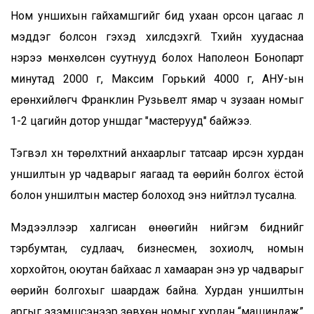
Ном уншихын гайхамшгийг бид ухаан орсон цагаас л
мэддэг болсон гэхэд хилсдэхгүй. Түүхийн хуудаснаа
нэрээ мөнхөлсөн суутнууд болох Наполеон Бонопарт
минутад 2000 үг, Максим Горький 4000 үг, АНУ-ын
ерөнхийлөгч Франклин Рузьвелт ямар ч зузаан номыг
1-2 цагийн дотор уншдаг "мастерууд" байжээ.
Тэгвэл хүн төрөлхтний анхаарлыг татсаар ирсэн хурдан
уншилтын ур чадварыг яагаад та өөрийн болгох ёстой
болон уншилтын мастер болоход энэ нийтлэл тусална.
Мэдээллээр халгисан өнөөгийн нийгэм биднийг
тэрбумтан, судлаач, бизнесмен, зохиолч, номын
хорхойтон, оюутан байхаас үл хамааран энэ ур чадварыг
өөрийн болгохыг шаардаж байна. Хурдан уншилтын
аргыг эзэмшсэнээр зөвхөн номыг хурдан “машиндаж”