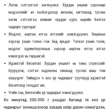
Логик сэтгэлгээг хөгжүүлнэ: Хурдан уншиж сурснаар
мэдээллийг ач холбогдлоор ангилан, нягтлахад туслах
логик сэтгэлгээ, аливааг хурдан сурч, өөрийн болгох
чадварт сургадаг.
Мэдлэг, өөртөө итгэх итгэлийг нэмэгдүүлнэ: Уншихын
хэрээр ухаан тэлнэ гэж бид ярьдаг. Тэгвэл ухаан тэлж,
мэдлэг хуримтлуулахын хэрээр өөртөө итгэх итгэл
нэмэгдэх нь гарцаагүй.
Идэвхтэй бясалгал: Хурдан уншилт нь таны стрессийг
бууруулж, сэтгэл хөдлөлөө хянахад туслах маш том
хөшүүрэг. Тиймдээ ч энэ ур чадварыг суутнууд идэвхтэй
бясалгалд тооцдог аж.
Үгийн сан, бичлэгийн ур чадварыг нэмэгдүүлнэ.
Хүн минутад 200-300 үг уншдаг бөгөөд та энэ ур
чадварыг эзэмшсэнээр хурдаа хоёр дахин нэмэгдүүлэх,