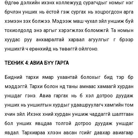
Өдгөө дэлхийн ихэнх коллежууд сурагчдыг номыг нэг
бүрчлэн унших нь ёстой гэж сургах нь хоцрогдсон арга
хэмээн үзэх болжээ. Мэдээж маш чухал зүйл уншиж буй
тохиолдолд энэ аргыг хэрэгжүүлэх боломжгүй. Та номын
хуудас руу анхааралтай харвал агуулгыг үг бүрээр
уншихгүй ч ерөнхийд нь төвөггүй ойлгоно.
ТЕХНИК 4: АВИА БҮҮ ГАРГА
Бидний тархи ямар ухаантай болохыг бид тэр бүр
мэддэггүй. Тархи болон нүд таны амнаас хамаагүй хурдан
уншдаг гэнэ. Авиа гаргах нь бүү хэл дотроо дуудаж
унших нь уншилтын хурдыг удаашруулагч хамгийн том
хүчин зүйл. Ихэнх хүний хурдан уншиж чаддаггүй шалтгаан
бол унших явцдаа толгой дотроо дуудаж уншдаг
явдал. Тархиараа хүлээн авсан үгсийг давхар авиагаар