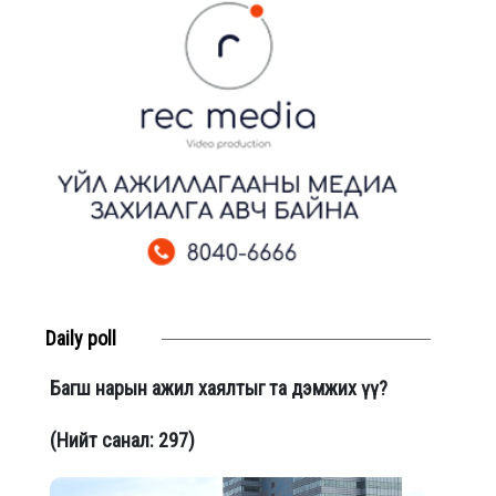
Daily poll
Багш нарын ажил хаялтыг та дэмжих үү?
(Нийт санал: 297)