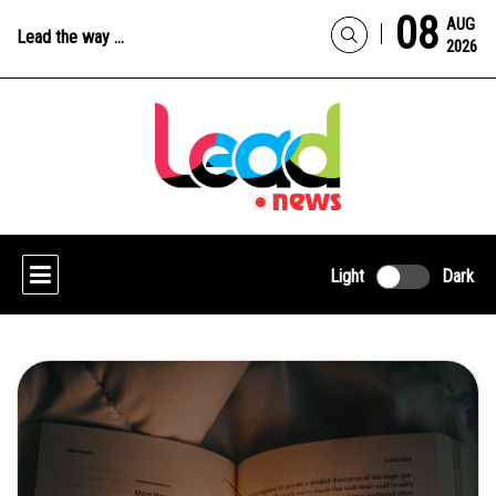
08
AUG
Lead the way ...
2026
Light
Dark