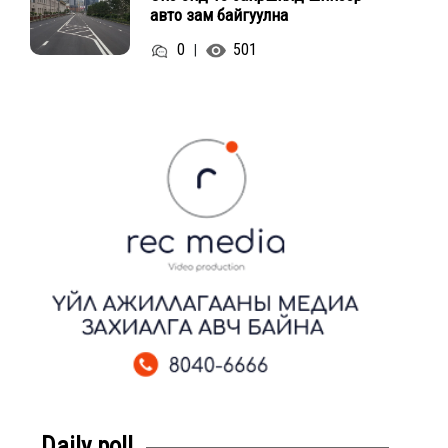
авто зам байгуулна
0
501
|
Daily poll