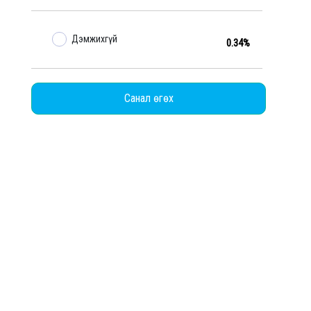
Дэмжихгүй
0.34%
Санал өгөх