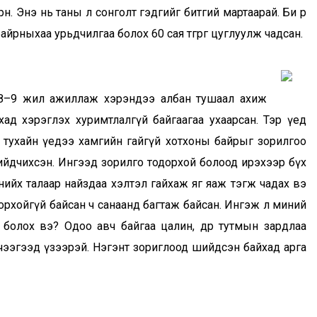
. Энэ нь таны л сонголт гэдгийг битгий мартаарай. Би өөрөө
йрныхаа урьдчилгаа болох 60 сая төгрөг цуглуулж чадсан.
д 8–9 жил ажиллаж хэрэндээ албан тушаал ахиж
ад хэрэглэх хуримтлалгүй байгаагаа ухаарсан. Тэр үед
эс тухайн үедээ хамгийн гайгүй хотхоны байрыг зорилгоо
ийдчихсэн. Ингээд зорилго тодорхой болоод ирэхээр бүх
өнийхөө талаар найздаа хэлтэл гайхаж яг яаж тэгж чадах вэ
одорхойгүй байсан ч санаанд багтаж байсан. Ингэж л миний
олох вэ? Одоо авч байгаа цалин, өдөр тутмын зардлаа
 хичээгээд үзээрэй. Нэгэнт зориглоод шийдсэн байхад арга