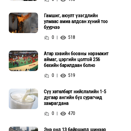
Гамшиг, аюулт үзэгдлийн
улмаас амиа алдсан хүний тоо
буурчээ
0
518
|
Атар хэвийн боовны нэрэмжит
аймаг, цэргийн цолтой 256
бөхийн барилдаан болно
0
519
|
Сүү хөтөлбөрт нийслэлийн 1-5
дугаар ангийн бүх сурагчид
хамрагдана
0
470
|
Энэ онд 13 байршилд шинээр