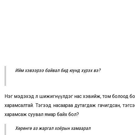
Ийм хэвээрээ байвал бид юунд хүрэх вэ?
Нэг мэдэхэд л шижигнүүлдэг нас хэвийж, том болоод болн
харамсалтай. Тэгээд насаараа дутагдаж гачигдсан, тэгсэн
харамсаж суувал ямар байх бол?
Хөрөнгө аз жаргал хоёрын хамаарал