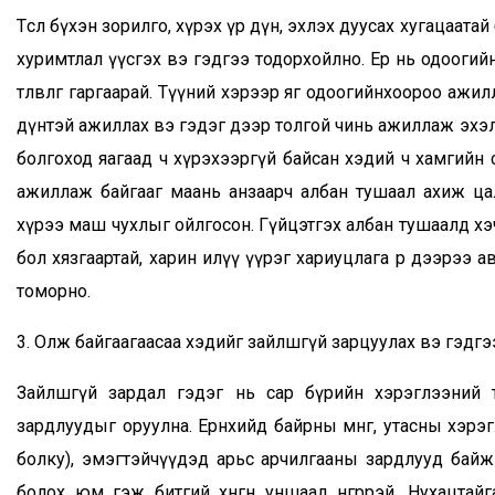
Төсөл бүхэн зорилго, хүрэх үр дүн, эхлэх дуусах хугацаат
хуримтлал үүсгэх вэ гэдгээ тодорхойлно. Ер нь одоогий
төлөвлөгөө гаргаарай. Түүний хэрээр яг одоогийнхоороо ажил
дүнтэй ажиллах вэ гэдэг дээр толгой чинь ажиллаж эхэл
болгоход яагаад ч хүрэхээргүй байсан хэдий ч хамгийн с
ажиллаж байгааг маань анзаарч албан тушаал ахиж ца
хүрээ маш чухлыг ойлгосон. Гүйцэтгэх албан тушаалд хэ
бол хязгаартай, харин илүү үүрэг хариуцлага өөр дээрээ
томорно.
3. Олж байгаагаасаа хэдийг зайлшгүй зарцуулах вэ гэдгэ
Зайлшгүй зардал гэдэг нь сар бүрийн хэрэглээний тө
зардлуудыг оруулна. Ерөнхийдөө байрны мөнгө, утасны хэр
болку), эмэгтэйчүүдэд арьс арчилгааны зардлууд байж
болох юм гэж битгий хөнгөн уншаад өнгөрөөрэй. Нухацтайг