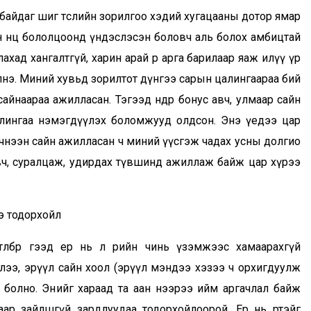
ай байдаг шиг төслийн зорилгоо хэдий хугацааны дотор ямар
н нөөц бололцоонд үндэслэсэн боловч аль болох амбицтай
лахад хангалтгүй, харин арай өөр арга барилаар яаж илүү үр
нэ. Миний хувьд зорилтот дүнгээ сарын цалингаараа бий
айнаараа ажилласан. Тэгээд өндөр бонус авч, улмаар сайн
лингаа нэмэгдүүлэх боломжууд олдсон. Энэ үедээ цар
чнээн сайн ажилласан ч миний үүсгэж чадах усны долгио
 авч, суралцаж, удирдах түвшинд ажиллаж байж цар хүрээ
э тодорхойл
лбөр гээд ер нь л өөрийн чинь үзэмжээс хамаарахгүй
эглээ, эрүүл сайн хоол (эрүүл мэндээ хэзээ ч орхигдуулж
 болно. Энийг хараад та аан нээрээ ийм аргачлал байж
аар зайлшгүй зардлуудаа тодорхойлоорой. Ер нь өөртэйгөө