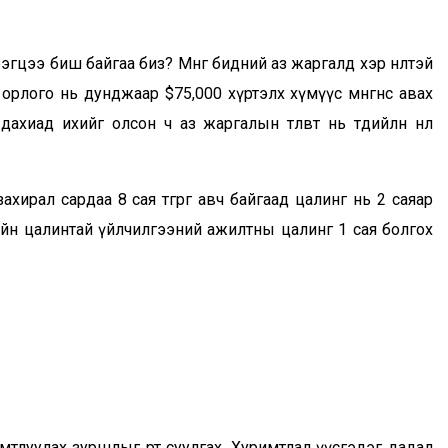
эгцээ биш байгаа биз? Мөнгө бидний аз жаргалд хэр нөлөөтэй
лого нь дунджаар $75,000 хүртэлх хүмүүс мөнгөнөөс авах
иад ихийг олсон ч аз жаргалын төлөвт нь төдийлөн нөлөө
рал сардаа 8 сая төгрөг авч байгаад цалинг нь 2 саяар
ийн цалинтай үйлчилгээний ажилтны цалинг 1 сая болгох
луулах зуршлыг өөртөө суулгах. Хуримтлал үүсгэдэг дадал