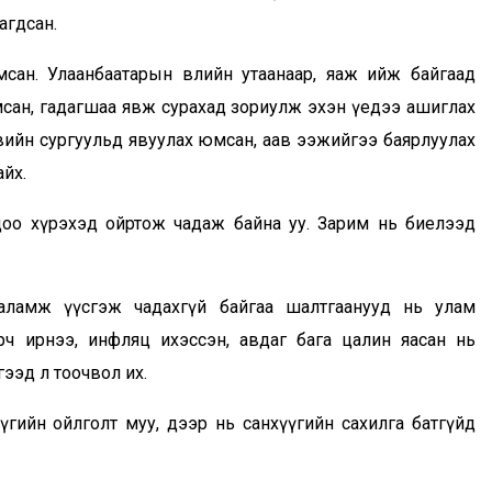
нагдсан.
мсан. Улаанбаатарын өвлийн утаанаар, яаж ийж байгаад
мсан, гадагшаа явж сурахад зориулж эхэн үедээ ашиглах
вийн сургуульд явуулах юмсан, аав ээжийгээ баярлуулах
айх.
годоо хүрэхэд ойртож чадаж байна уу. Зарим нь биелээд
аламж үүсгэж чадахгүй байгаа шалтгаанууд нь улам
рч ирнээ, инфляц ихэссэн, авдаг бага цалин яасан нь
ээд л тоочвол их.
гийн ойлголт муу, дээр нь санхүүгийн сахилга батгүйд