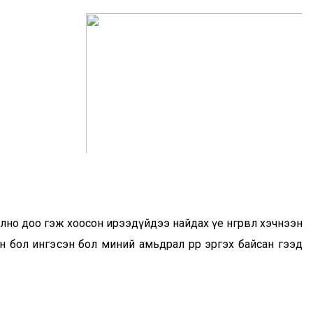
о доо гэж хоосон ирээдүйдээ найдах үе өнгөрвөл хэчнээн
 бол ингэсэн бол миний амьдрал өөрөөр эргэх байсан гээд