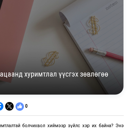
ацаанд хуримтлал үүсгэх зөвлөгөө
0
римтлалтай болчихвол хиймээр зүйлс хэр их байна? Энэ