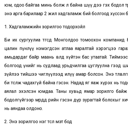
юм, одоо байгаа минь болж л байна шүү дээ гэх бодол төрнө
энэ арга барилаар 2 жил хадгаламж бий болгоод хүссэн ба
1. Хадгаламжийн зорилгоо тодорхойл
Би их сургуулиа төгсөөд Монголдоо томоохон компани
цалин пүнлүү нэмэгдсэн атлаа яаралтай хэрэгцээ гарах
амьдардаг байр маань өвөлдөө хүйтэн бас утаатай. Тиймэ
болгоод үнийг нь судлаад урьдчилгаа цуглуулна гээд ш
зүйлээ тийшээ чиглүүлээд илүү амар болсон. Энэ төлөвлөгө
би төсөөлж чадахгүй байна гэсэн. Надад яг яаж хүрэх нь т
аялал эхэлсэн юмдаа. Таны хувьд ямар зорилго байж б
бодолгүйгээр мөрөөдөөд өөрийн гэсэн дүр зурагтай болохыг
нь аяндаа олдоно.
2. Энэ зорилгоо нэг төсөл мэт бод