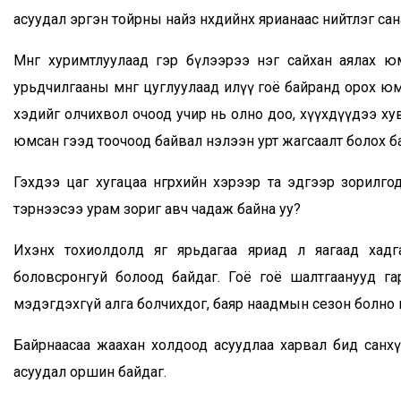
асуудал эргэн тойрны найз нөхдийнхөө ярианаас нийтлэг са
Мөнгөө хуримтлуулаад гэр бүлээрээ нэг сайхан аялах ю
урьдчилгааны мөнгө цуглуулаад илүү гоё байранд орох ю
хэдийг олчихвол очоод учир нь олно доо, хүүхдүүдээ ху
юмсан гээд тоочоод байвал нэлээн урт жагсаалт болох б
Гэхдээ цаг хугацаа өнгөрөхийн хэрээр та эдгээр зорил
тэрнээсээ урам зориг авч чадаж байна уу?
Ихэнх тохиолдолд яг ярьдагаа яриад л яагаад хадг
боловсронгуй болоод байдаг. Гоё гоё шалтгаанууд га
мэдэгдэхгүй алга болчихдог, баяр наадмын сезон болно г
Байрнаасаа жаахан холдоод асуудлаа харвал бид санхүү
асуудал оршин байдаг.