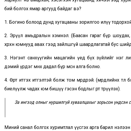
бий болгох ямар аргууд байдаг вэ?
1. Богино болоод дунд хугацааны зорилгоо илүү тодорхой 
2. Эрүүл амьдралын хэмнэл. (Баасан гараг бүр шоудах,
хөөрхөн юмнууд авах гээд зайлшгүй шаардлагатай бус ший
3. Нэгэнт санхүүгийн мацагийн үед бүх зүйлийг нэг ли
дэмий үрдэг өмнөх дадал бүр мөсөн алга болно.
4. Өөртөө итгэх итгэлтэй болж том мөрөөдөөрэй. (мөрөөдлийнхөө
биелүүлж чадах юм бишүү гэсэн бодлыг өөртөө төрүүлэх).
За ингээд олныг нуршилгүй хуваалцахыг зорьсон үндсэн 
Миний санал болгох хуримтлал үүсгэх арга барил нэлээн ча