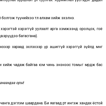
болгож түүнийхээ төлөө алхам хийж эхэлнэ.
 хэрэгтэй хэрэггүй уулзалт арга хэмжээнд оролцох, гоё
двэрүүдээ багасгана).
нзээр хараад эхлэхээр үр ашиггүй хэрэггүй зүйлд мөнгө
 төлөө би хийж чадаж байгаа юм чинь энэнээс томыг мөрөөдөж бас
санаандаа оръё
нга дэглэм шаардана. Би яагаад өөртөө ингэж хандах ёстой