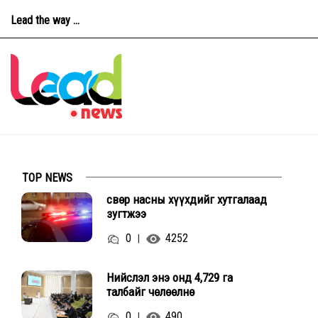
Lead the way ...
TOP NEWS
Өсвөр насны хүүхдийг хутгалаад
зугтжээ
0
4252
|
Нийслэл энэ онд 4,729 га
талбайг чөлөөлнө
0
490
|