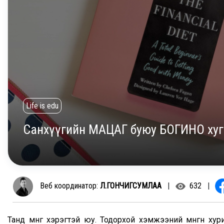
Life is edu
Санхүүгийн МАЦАГ буюу БОГИНО хуг
Веб координатор:
Л.ГОНЧИГСУМЛАА
|
632
|
Танд мөнгө хэрэгтэй юу. Тодорхой хэмжээний мөнгөн ху