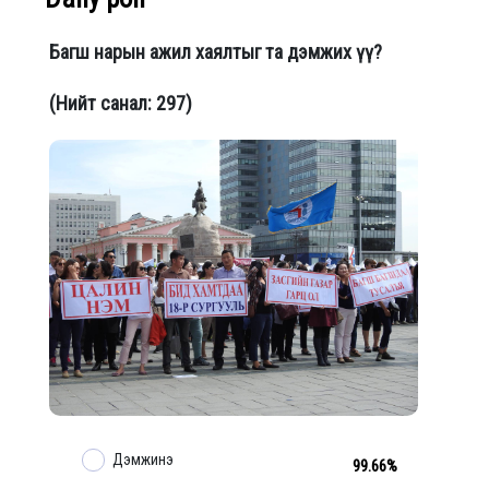
Багш нарын ажил хаялтыг та дэмжих үү?
(Нийт санал: 297)
Дэмжинэ
99.66%