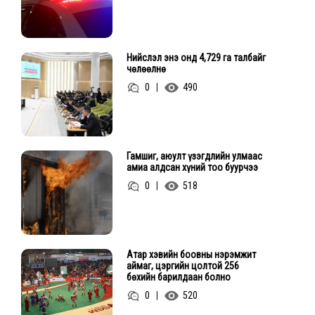
Нийслэл энэ онд 4,729 га талбайг
чөлөөлнө
0
|
490
Гамшиг, аюулт үзэгдлийн улмаас
амиа алдсан хүний тоо буурчээ
0
|
518
Атар хэвийн боовны нэрэмжит
аймаг, цэргийн цолтой 256
бөхийн барилдаан болно
0
|
520