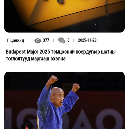
П.Цанжид
|
377
|
0
|
2025-11-28
Budapest Major 2025 тэмцээний хоердугаар шатны
тоглолтууд маргааш эхэлнэ