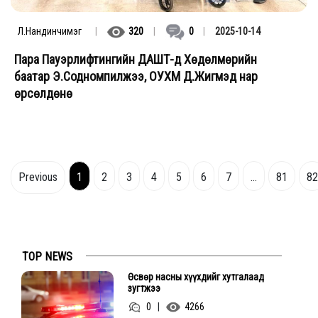
Л.Нандинчимэг
|
320
|
0
|
2025-10-14
Пара Пауэрлифтингийн ДАШТ-д Хөдөлмөрийн
баатар Э.Содномпилжээ, ОУХМ Д.Жигмэд нар
өрсөлдөнө
Previous
1
2
3
4
5
6
7
...
81
82
TOP NEWS
Өсвөр насны хүүхдийг хутгалаад
зугтжээ
0
|
4266