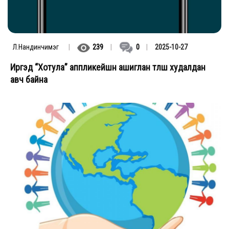
Л.Нандинчимэг
|
239
|
0
|
2025-10-27
Иргэд “Хотула” аппликейшн ашиглан түлш худалдан
авч байна