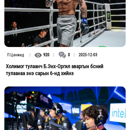
П.Цанжид
|
920
|
0
|
2025-12-03
Холимог тулаанч Б.Энх-Оргил аваргын бүсний
тулаанаа энэ сарын 6-нд хийнэ