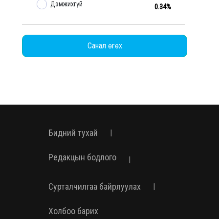
Дэмжихгүй
0.34%
Санал өгөх
Бидний тухай
|
Редакцын бодлого
|
Сурталчилгаа байрлуулах
|
Холбоо барих