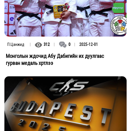
П.Цанжид
|
312
|
0
|
2025-12-01
Монголын жүдочид Абу Дабигийн их дуулгаас
гурван медаль хүртлээ