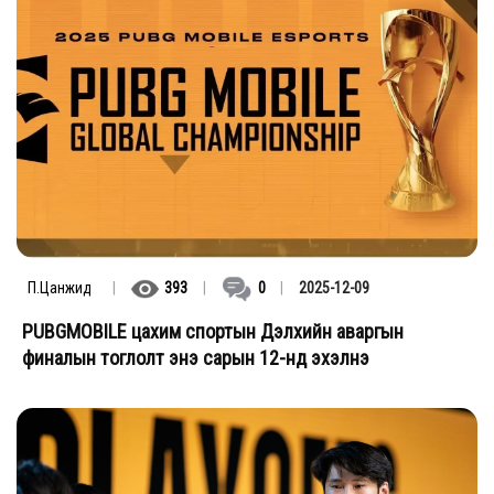
П.Цанжид
|
393
|
0
|
2025-12-09
PUBGMOBILE цахим спортын Дэлхийн аваргын
финалын тоглолт энэ сарын 12-нд эхэлнэ