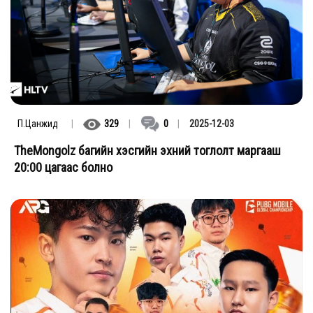
П.Цанжид
|
329
|
0
|
2025-12-03
TheMongolz багийн хэсгийн эхний тоглолт маргааш
20:00 цагаас болно