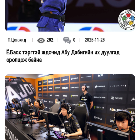
П.Цанжид
|
282
|
0
|
2025-11-28
Ё.Басхүү тэргүүтэй жүдочид Абу Дабигийн их дуулгад
оролцож байна