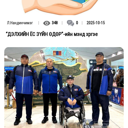
Л.Нандинчимэг
|
348
|
0
|
2025-10-15
“ДЭЛХИЙН ЁС ЗҮЙН ӨДӨР”-ийн мэнд хүргэе