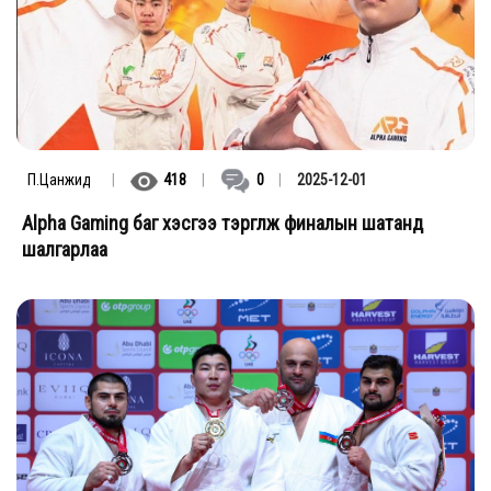
П.Цанжид
|
418
|
0
|
2025-12-01
Alpha Gaming баг хэсгээ тэргүүлж финалын шатанд
шалгарлаа