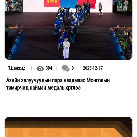
П.Цанжид
|
394
|
0
|
2025-12-17
Азийн залуучуудын пара наадмаас Монголын
тамирчид найман медаль хүртлээ