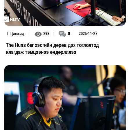
П.Цанжид
|
298
|
0
|
2025-11-27
The Huns баг хэсгийн дөрөв дэх тоглолтод
ялагдаж тэмцээнээ өндөрлүүллээ