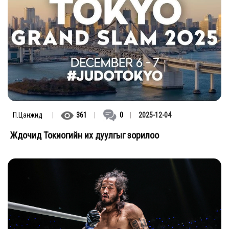
П.Цанжид
|
361
|
0
|
2025-12-04
Жүдочид Токиогийн их дуулгыг зорилоо