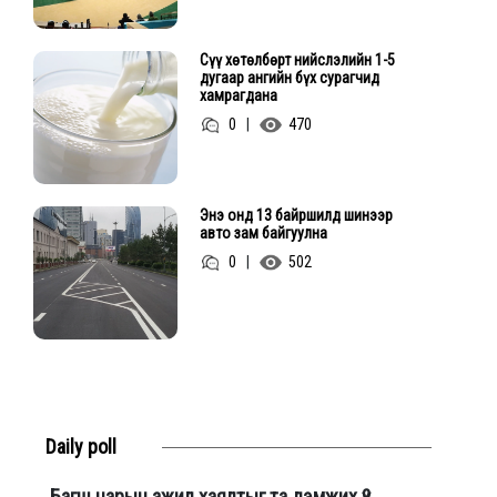
Сүү хөтөлбөрт нийслэлийн 1-5
дугаар ангийн бүх сурагчид
хамрагдана
0
|
470
Энэ онд 13 байршилд шинээр
авто зам байгуулна
0
|
502
Daily poll
Багш нарын ажил хаялтыг та дэмжих үү?