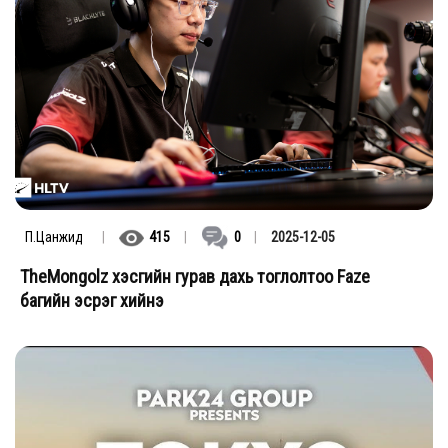
П.Цанжид
|
415
|
0
|
2025-12-05
TheMongolz хэсгийн гурав дахь тоглолтоо Faze
багийн эсрэг хийнэ