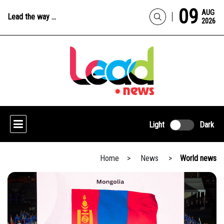
09
AUG
Lead the way ...
2026
Light
Dark
Home
> News >
World news