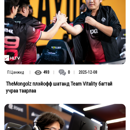
П.Цанжид
|
493
|
0
|
2025-12-08
TheMongolz плэйофф шатанд Team Vitality багтай
учраа таарлаа