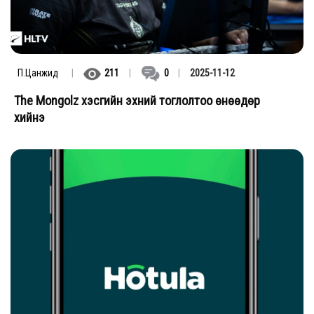
П.Цанжид
|
211
|
0
|
2025-11-12
The Mongolz хэсгийн эхний тоглолтоо өнөөдөр
хийнэ