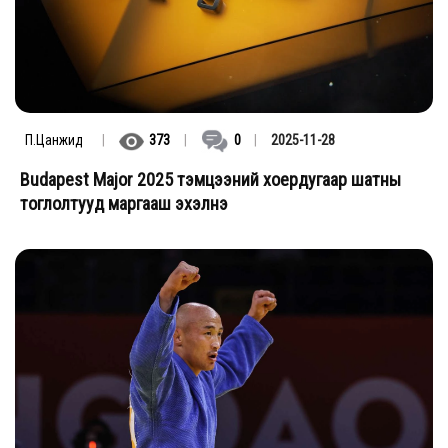
П.Цанжид
|
373
|
0
|
2025-11-28
Budapest Major 2025 тэмцээний хоердугаар шатны
тоглолтууд маргааш эхэлнэ