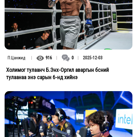
П.Цанжид
|
916
|
0
|
2025-12-03
Холимог тулаанч Б.Энх-Оргил аваргын бүсний
тулаанаа энэ сарын 6-нд хийнэ