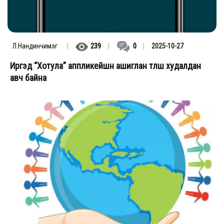
Л.Нандинчимэг
|
239
|
0
|
2025-10-27
Иргэд “Хотула” аппликейшн ашиглан түлш худалдан
авч байна