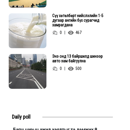
Сүү хөтөлбөрт нийслэлийн 1-5
дугаар ангийн бүх сурагчид
хамрагдана
0
|
467
Энэ онд 13 байршилд шинээр
авто зам байгуулна
0
|
500
Daily poll
Багш нарын ажил хаялтыг та дэмжих үү?