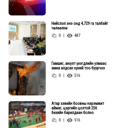
Нийслэл энэ онд 4,729 га талбайг
чөлөөлнө
0
|
487
Гамшиг, аюулт үзэгдлийн улмаас
амиа алдсан хүний тоо буурчээ
0
|
516
Атар хэвийн боовны нэрэмжит
аймаг, цэргийн цолтой 256
бөхийн барилдаан болно
0
|
516