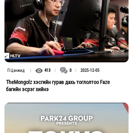
П.Цанжид
|
413
|
0
|
2025-12-05
TheMongolz хэсгийн гурав дахь тоглолтоо Faze
багийн эсрэг хийнэ