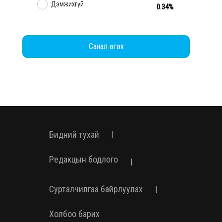
Дэмжихгүй
0.34%
Санал өгөх
Бидний тухай
|
Редакцын бодлого
|
Сурталчилгаа байрлуулах
|
Холбоо барих