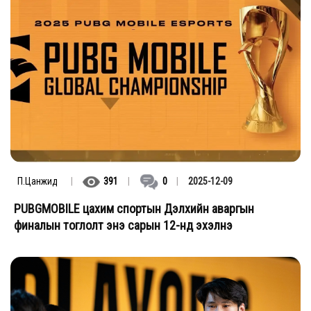
П.Цанжид
|
391
|
0
|
2025-12-09
PUBGMOBILE цахим спортын Дэлхийн аваргын
финалын тоглолт энэ сарын 12-нд эхэлнэ