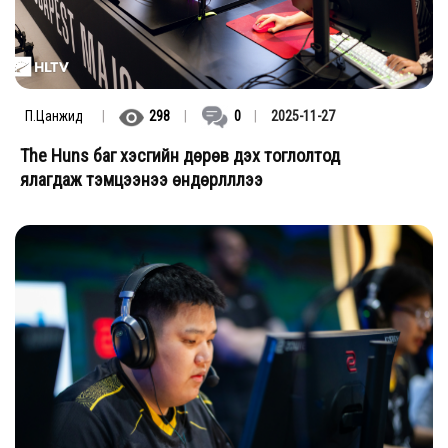
П.Цанжид
|
298
|
0
|
2025-11-27
The Huns баг хэсгийн дөрөв дэх тоглолтод
ялагдаж тэмцээнээ өндөрлүүллээ