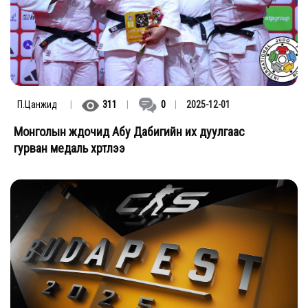
П.Цанжид
|
311
|
0
|
2025-12-01
Монголын жүдочид Абу Дабигийн их дуулгаас
гурван медаль хүртлээ