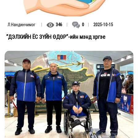
Л.Нандинчимэг
|
346
|
0
|
2025-10-15
“ДЭЛХИЙН ЁС ЗҮЙН ӨДӨР”-ийн мэнд хүргэе