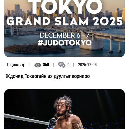
П.Цанжид
|
360
|
0
|
2025-12-04
Жүдочид Токиогийн их дуулгыг зорилоо