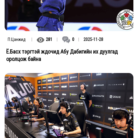
П.Цанжид
|
281
|
0
|
2025-11-28
Ё.Басхүү тэргүүтэй жүдочид Абу Дабигийн их дуулгад
оролцож байна