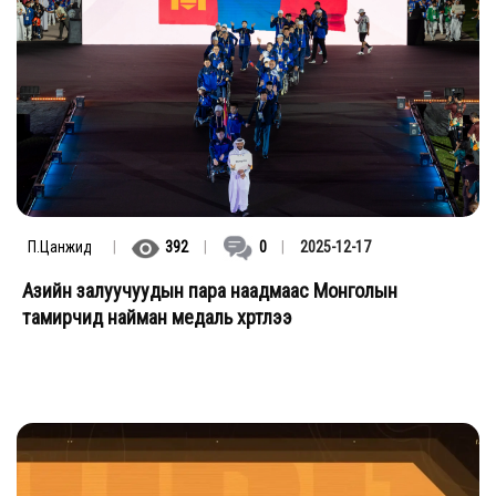
П.Цанжид
|
392
|
0
|
2025-12-17
Азийн залуучуудын пара наадмаас Монголын
тамирчид найман медаль хүртлээ