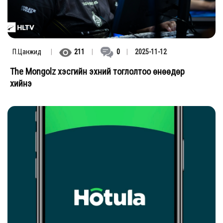
П.Цанжид
|
211
|
0
|
2025-11-12
The Mongolz хэсгийн эхний тоглолтоо өнөөдөр
хийнэ