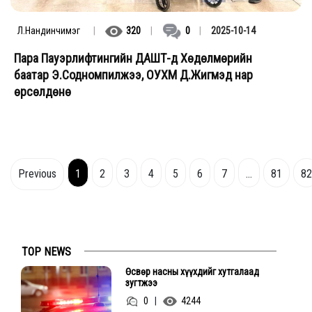
Л.Нандинчимэг
|
320
|
0
|
2025-10-14
Пара Пауэрлифтингийн ДАШТ-д Хөдөлмөрийн
баатар Э.Содномпилжээ, ОУХМ Д.Жигмэд нар
өрсөлдөнө
Previous
1
2
3
4
5
6
7
...
81
82
TOP NEWS
Өсвөр насны хүүхдийг хутгалаад
зугтжээ
0
|
4244