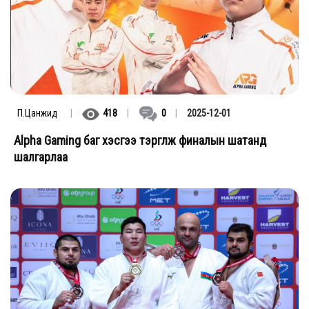
П.Цанжид
|
418
|
0
|
2025-12-01
Alpha Gaming баг хэсгээ тэргүүлж финалын шатанд
шалгарлаа