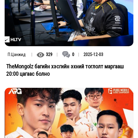
П.Цанжид
|
329
|
0
|
2025-12-03
TheMongolz багийн хэсгийн эхний тоглолт маргааш
20:00 цагаас болно