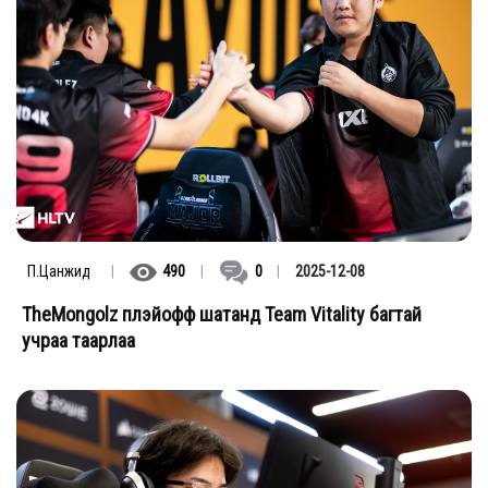
П.Цанжид
|
490
|
0
|
2025-12-08
TheMongolz плэйофф шатанд Team Vitality багтай
учраа таарлаа