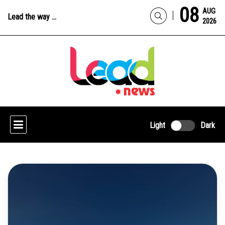
08
AUG
Lead the way ...
2026
Light
Dark