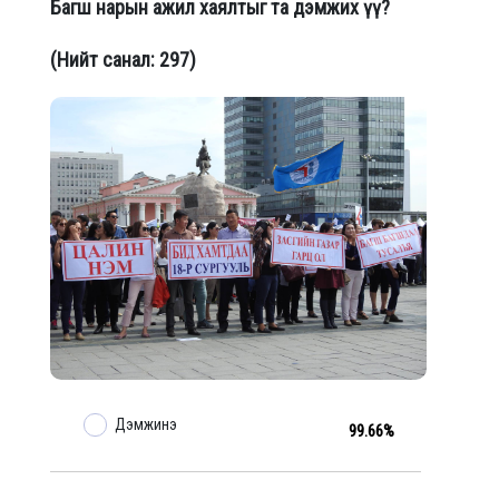
Багш нарын ажил хаялтыг та дэмжих үү?
(Нийт санал: 297)
Дэмжинэ
99.66%