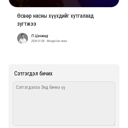
Өсвөр насны хүүхдийг хутгалаад
зугтжээ
П.Цанжид
2026-01-08 - Mongolian news
Сэтгэгдэл бичих