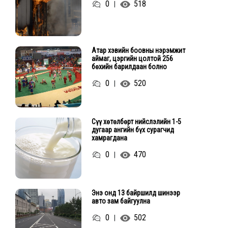
0
518
|
Атар хэвийн боовны нэрэмжит
аймаг, цэргийн цолтой 256
бөхийн барилдаан болно
0
520
|
Сүү хөтөлбөрт нийслэлийн 1-5
дугаар ангийн бүх сурагчид
хамрагдана
0
470
|
Энэ онд 13 байршилд шинээр
авто зам байгуулна
0
502
|