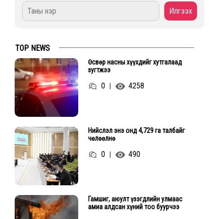
TOP NEWS
Өсвөр насны хүүхдийг хутгалаад
зугтжээ
0
4258
|
Нийслэл энэ онд 4,729 га талбайг
чөлөөлнө
0
490
|
Гамшиг, аюулт үзэгдлийн улмаас
амиа алдсан хүний тоо буурчээ