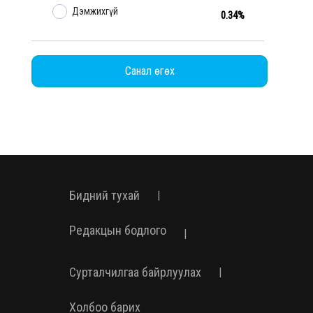
Дэмжихгүй
0.34%
Санал өгөх
Бидний тухай
|
Редакцын бодлого
|
Сурталчилгаа байрлуулах
|
Холбоо барих