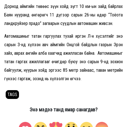
Дорнод аймгийн төвөөс зүүн хойд зүгт 10 км-ын зайд байрлах
Баян нууранд өнгөрөгч 11 дүгээр сарын 26-ны өдөр “Тоёота
ландкруйзер прадо” загварын суудлын автомашин живсэн.
Автомашиныг татан гаргуулах тухай иргэн Л-н хүсэлтийг энэ
сарын 3-нд хүлээн авч аймгийн Онцгой байдлын газрын Эрэн
хайх, аврах ангийн алба хаагчид ажилласан байна. Автомашиныг
татан гаргах ажиллагааг өчигдөр буюу энэ сарын 9-нд зохион
байгуулж, нуурын хойд эргээс 85 метр зайнаас, таван метрийн
гүнээс гаргаж, эзэнд нь хүлээлгэн өгчээ.
TAGS
Энэ мэдээ танд ямар санагдав?