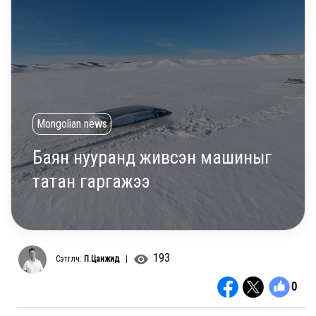
Mongolian news
Баян нууранд живсэн машиныг
татан гаргажээ
193
Сэтгүүлч:
П.Цанжид
|
0