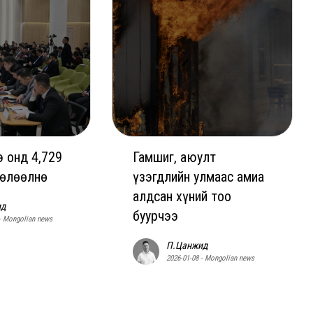
 онд 4,729
Гамшиг, аюулт
чөлөөлнө
үзэгдлийн улмаас амиа
алдсан хүний тоо
ид
буурчээ
 - Mongolian news
П.Цанжид
2026-01-08 - Mongolian news