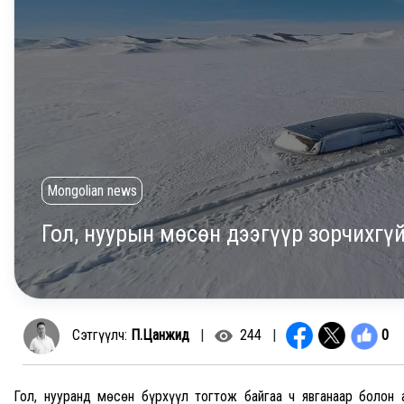
Mongolian news
Гол, нуурын мөсөн дээгүүр зорчихгү
0
Сэтгүүлч:
П.Цанжид
|
244
|
Гол, нууранд мөсөн бүрхүүл тогтож байгаа ч явганаар болон 