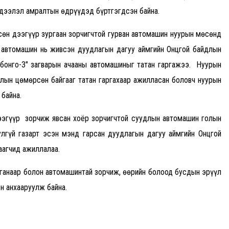
эдээлэл амралтын өдрүүдэд бүртгэгдсэн байна.
өн дээгүүр зургаан зорчигчтой гурван автомашин нуурын мөсөнд
, автомашин нь живсэн дуудлагын дагуу аймгийн Онцгой байдлын
 бонго-3" загварын ачааны автомашиныг татан гаргажээ. Нуурын
лын цөмөрсөн байгааг татан гаргахаар ажилласан боловч нуурын
 байна.
ээгүүр зорчиж явсан хоёр зорчигчтой суудлын автомашин голын
гүй газарт эсэн мэнд гарсан дуудлагын дагуу аймгийн Онцгой
хаагчид ажиллалаа.
вганаар болон автомашинтай зорчиж, өөрийн болоод бусдын эрүүл
н анхааруулж байна.