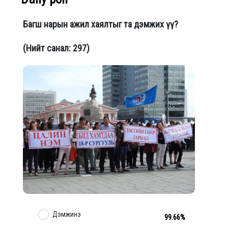
Багш нарын ажил хаялтыг та дэмжих үү?
(Нийт санал: 297)
Дэмжинэ
99.66%