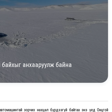
й байхыг анхааруулж байна
автомашинтай зорчих нөхцөл бүрдээгүй байгаа энэ үед Онцгой