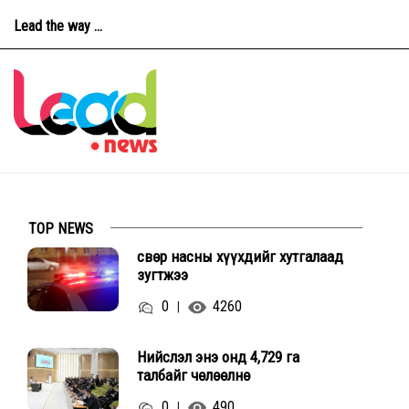
Lead the way ...
TOP NEWS
Өсвөр насны хүүхдийг хутгалаад
зугтжээ
0
4260
|
Нийслэл энэ онд 4,729 га
талбайг чөлөөлнө
0
490
|