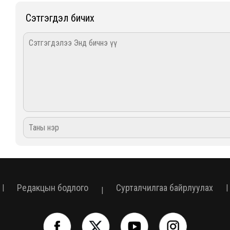
Сэтгэгдэл бичих
Редакцын бодлого
Сурталчилгаа байрлуулах
|
|
|