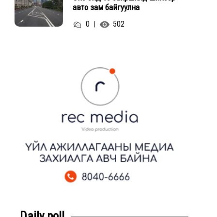
авто зам байгуулна
0
502
|
Daily poll