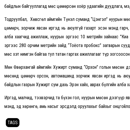
байдлын байгууллагад мөс цөмөрсөн хоёр удаагийн дуудлага, м
Тодруулбал, Хөвсгөл аймгийн Түнэл суманд “Цэнгэл” нуурын мөс
цөмөрч, зорчиж явсан иргэд нь аюулгүй газарт эсэн мэнд гарч
алба хаагчид ажиллаж, нуурын эргээс 10 метрийн зайнаас "Киа
эргээс 280 орчим метрийн зайд “Тоёота пробокс” загварын сууд
мөс хэт нимгэн байгаа тул татан гаргах ажиллагааг түр зогсоосон
Мөн Өвөрхангай аймгийн Хужирт суманд “Орхон” голын мөсөн д
мөсөнд цөмөрч орсон, автомашинд зорчиж явсан иргэд нь аюул
байдлын газрын Хужирт сум дахь Эрэн хайх, аврах бүлгийн алба 
Иргэд, малчид, тээвэрчид та бүхэн гол, нуурын мөсөн дээгүүр я
мэнд, эд хөрөнгө, амь насыг эрсдэлд оруулахыг байхыг онцгойло
TAGS