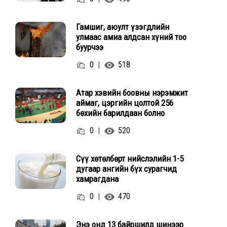
Гамшиг, аюулт үзэгдлийн
улмаас амиа алдсан хүний тоо
буурчээ
0
518
|
Атар хэвийн боовны нэрэмжит
аймаг, цэргийн цолтой 256
бөхийн барилдаан болно
0
520
|
Сүү хөтөлбөрт нийслэлийн 1-5
дугаар ангийн бүх сурагчид
хамрагдана
0
470
|
Энэ онд 13 байршилд шинээр