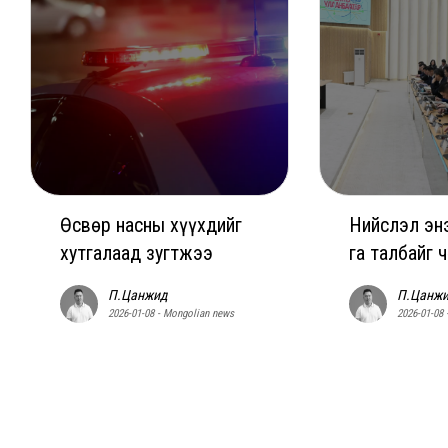
Өсвөр насны хүүхдийг
Нийслэл энэ
хутгалаад зугтжээ
га талбайг 
П.Цанжид
П.Цанж
2026-01-08 - Mongolian news
2026-01-08