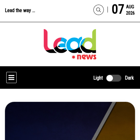
07
AUG
Lead the way ...
2026
Light
Dark