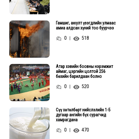
Гамшиг, аюулт үзэгдлийн улмаас
амиа алдсан хүний тоо буурчээ
0
518
|
Атар хэвийн боовны нэрэмжит
аймаг, цэргийн цолтой 256
бөхийн барилдаан болно
0
520
|
Сүү хөтөлбөрт нийслэлийн 1-5
дугаар ангийн бүх сурагчид
хамрагдана
0
470
|