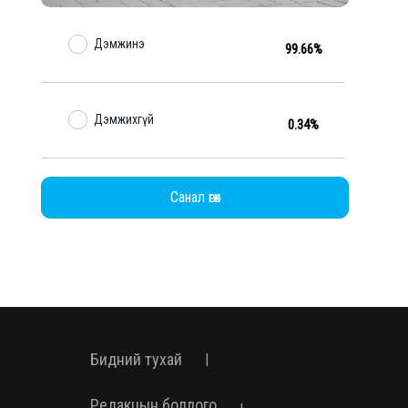
Дэмжинэ
99.66%
Дэмжихгүй
0.34%
Санал өгөх
Бидний тухай
|
Редакцын бодлого