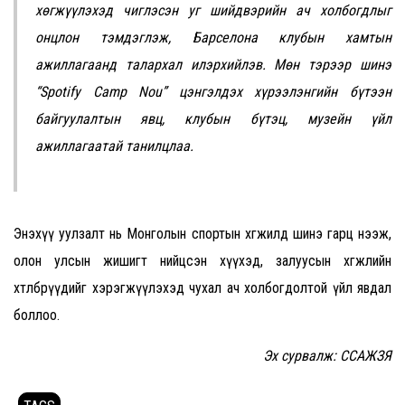
хөгжүүлэхэд чиглэсэн уг шийдвэрийн ач холбогдлыг
онцлон тэмдэглэж, Барселона клубын хамтын
ажиллагаанд талархал илэрхийлэв. Мөн тэрээр шинэ
“Spotify Camp Nou” цэнгэлдэх хүрээлэнгийн бүтээн
байгуулалтын явц, клубын бүтэц, музейн үйл
ажиллагаатай танилцлаа.
Энэхүү уулзалт нь Монголын спортын хөгжилд шинэ гарц нээж,
олон улсын жишигт нийцсэн хүүхэд, залуусын хөгжлийн
хөтөлбөрүүдийг хэрэгжүүлэхэд чухал ач холбогдолтой үйл явдал
боллоо.
Эх сурвалж: ССАЖЗЯ