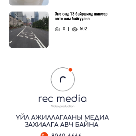
Энэ онд 13 байршилд шинээр
авто зам байгуулна
0
502
|