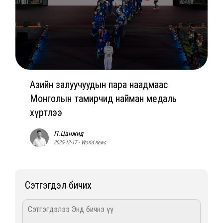
Азийн залуучуудын пара наадмаас
Монголын тамирчид найман медаль
хүртлээ
П.Цанжид
2025-12-17 - World news
Сэтгэгдэл бичих