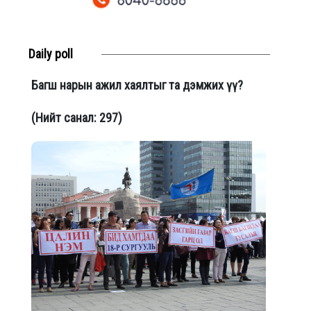
Daily poll
Багш нарын ажил хаялтыг та дэмжих үү?
(Нийт санал: 297)