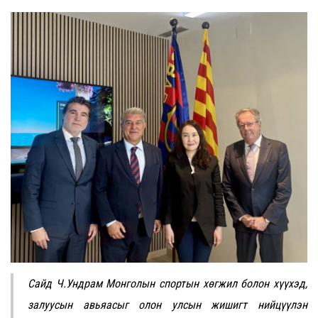
Сайд Ч.Ундрам Монголын спортын хөгжил болон хүүхэд,
залуусын авьяасыг олон улсын жишигт нийцүүлэн