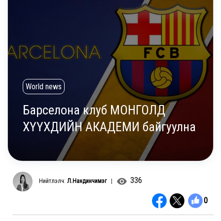
World news
Барселона клуб МОНГОЛД
ХҮҮХДИЙН АКАДЕМИ байгуулна
336
Нийтлэлч:
Л.Нандинчимэг
|
0