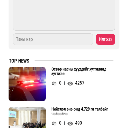
TOP NEWS
Өсвөр насны хүүхдийг хутгалаад
зугтжээ
0
4257
|
Нийслэл энэ онд 4,729 га талбайг
чөлөөлнө
0
490
|