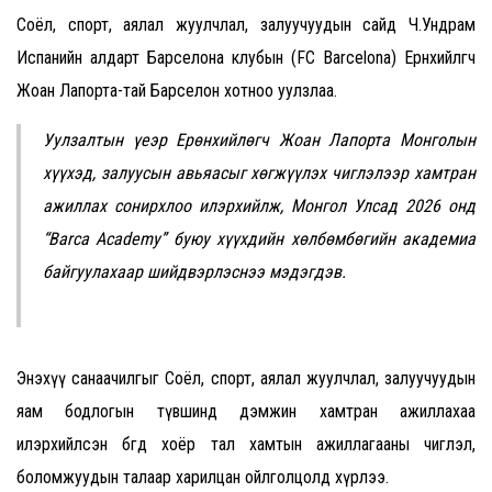
Соёл, спорт, аялал жуулчлал, залуучуудын сайд Ч.Ундрам
Испанийн алдарт Барселона клубын (FC Barcelona) Ерөнхийлөгч
Жоан Лапорта-тай Барселон хотноо уулзлаа.
Уулзалтын үеэр Ерөнхийлөгч Жоан Лапорта Монголын
хүүхэд, залуусын авьяасыг хөгжүүлэх чиглэлээр хамтран
ажиллах сонирхлоо илэрхийлж, Монгол Улсад 2026 онд
“Barca Academy” буюу хүүхдийн хөлбөмбөгийн академиа
байгуулахаар шийдвэрлэснээ мэдэгдэв.
Энэхүү санаачилгыг Соёл, спорт, аялал жуулчлал, залуучуудын
яам бодлогын түвшинд дэмжин хамтран ажиллахаа
илэрхийлсэн бөгөөд хоёр тал хамтын ажиллагааны чиглэл,
боломжуудын талаар харилцан ойлголцолд хүрлээ.