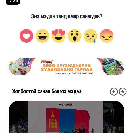
TAGS
Энэ мэдээ танд ямар санагдав?
Холбоотой санал болгох мэдээ