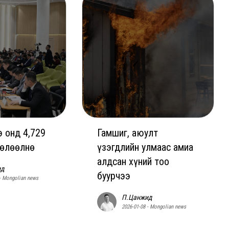
 онд 4,729
Гамшиг, аюулт
чөлөөлнө
үзэгдлийн улмаас амиа
алдсан хүний тоо
ид
буурчээ
 - Mongolian news
П.Цанжид
2026-01-08 - Mongolian news