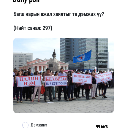
Багш нарын ажил хаялтыг та дэмжих үү?
(Нийт санал: 297)
Дэмжинэ
99.66%