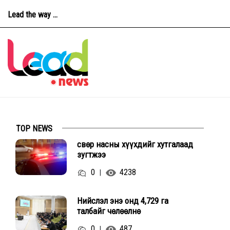
Lead the way ...
TOP NEWS
Өсвөр насны хүүхдийг хутгалаад
зугтжээ
0
4238
|
Нийслэл энэ онд 4,729 га
талбайг чөлөөлнө
0
487
|