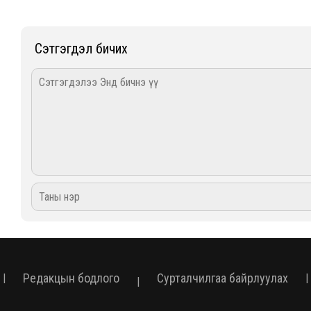
Сэтгэгдэл бичих
Редакцын бодлого
Сурталчилгаа байрлуулах
|
|
|