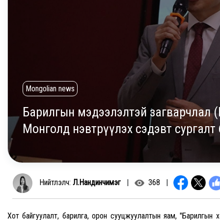
Mongolian news
Барилгын мэдээлэлтэй загварчлал (
Монголд нэвтрүүлэх сэдэвт сургалт
Нийтлэлч:
Л.Нандинчимэг
|
368
|
Хот байгуулалт, барилга, орон сууцжуулалтын яам, "Барилгын 