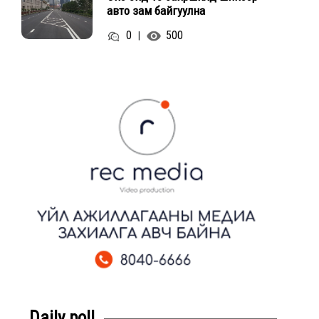
авто зам байгуулна
0
500
|
Daily poll