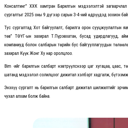
Консалтинг" ХХК хамтран Барилгын мэдээлэлтэй загварчлал 
сургалтыг 2025 оны 9 дүгээр сарын 3-4-ний өдрүүдэд зохион бай
Тус сургалтад Хот байгуулалт, барилга орон сууцжуулалтын яа
төв” ТӨҮГ-ын захирал Т.Пүрэвхатан, бусад удирдлагууд, айм
компаниуд болон салбарын төрийн бус байгууллагуудын төлөөлө
захирал Күүк Жонг Ху нар оролцлоо.
Bim -ийг барилгын салбарт нэвтрүүлснээр цаг хугацаа, цаас, тө
шатанд мэдээлэл солилцоог дижитал хэлбэрт хадгалж, бүтээмж
Энэхүү сургалт нь барилгын салбарт дижитал шилжилтийг эрчим
чухал алхам болж байна.