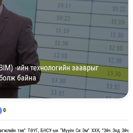
BIM) -ийн технологийн зааврыг
 болж байна
0
хөгжлийн төв" ТӨҮГ, БНСУ-ын “Мүүён Си Эм" ХХК, "Эйч Энд Эйч