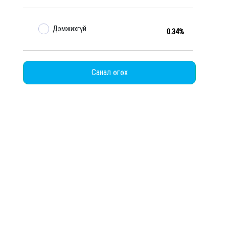
Дэмжихгүй
0.34%
Санал өгөх