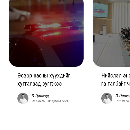
Өсвөр насны хүүхдийг
Нийслэл энэ
хутгалаад зугтжээ
га талбайг 
П.Цанжид
П.Цанж
2026-01-08 - Mongolian news
2026-01-08