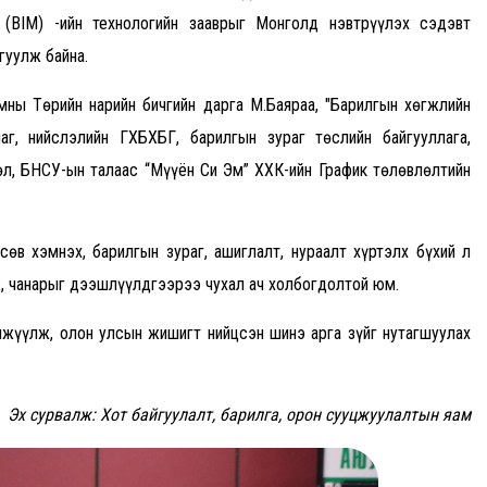
(BIM) -ийн технологийн зааврыг Монголд нэвтрүүлэх сэдэвт
гуулж байна.
мны Төрийн нарийн бичгийн дарга М.Баяраа, "Барилгын хөгжлийн
аг, нийслэлийн ГХБХБГ, барилгын зураг төслийн байгууллага,
л, БНСУ-ын талаас “Мүүён Си Эм” ХХК-ийн График төлөвлөлтийн
сөв хэмнэх, барилгын зураг, ашиглалт, нураалт хүртэлх бүхий л
, чанарыг дээшлүүлдгээрээ чухал ач холбогдолтой юм.
жүүлж, олон улсын жишигт нийцсэн шинэ арга зүйг нутагшуулах
Эх сурвалж: Хот байгуулалт, барилга, орон сууцжуулалтын яам