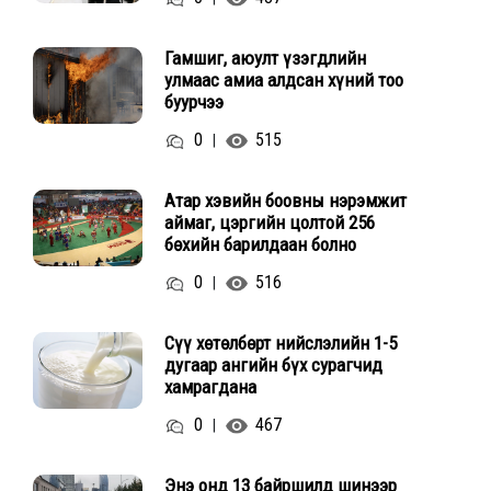
Гамшиг, аюулт үзэгдлийн
улмаас амиа алдсан хүний тоо
буурчээ
0
515
|
Атар хэвийн боовны нэрэмжит
аймаг, цэргийн цолтой 256
бөхийн барилдаан болно
0
516
|
Сүү хөтөлбөрт нийслэлийн 1-5
дугаар ангийн бүх сурагчид
хамрагдана
0
467
|
Энэ онд 13 байршилд шинээр