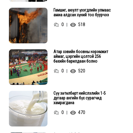
Гамшиг, аюулт үзэгдлийн улмаас
амиа алдсан хүний тоо буурчээ
0
518
|
Атар хэвийн боовны нэрэмжит
аймаг, цэргийн цолтой 256
бөхийн барилдаан болно
0
520
|
Сүү хөтөлбөрт нийслэлийн 1-5
дугаар ангийн бүх сурагчид
хамрагдана
0
470
|