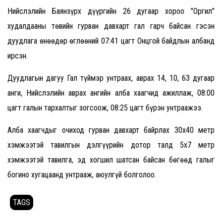
Нийслэлийн Баянзүрх дүүргийн 26 дугаар хороо "Оргил"
худалдааны төвийн гурван давхарт гал гарч байсан гэсэн
дуудлага өнөөдөр өглөөний 07:41 цагт Онцгой байдлын албанд
ирсэн.
Дуудлагын дагуу Гал түймэр унтраах, аврах 14, 10, 63 дугаар
анги, Нийслэлийн аврах ангийн алба хаагчид ажиллаж, 08:00
цагт галын тархалтыг зогсоож, 08:25 цагт бүрэн унтраажээ.
Алба хаагчдыг очиход гурван давхарт байрлах 30х40 метр
хэмжээтэй тавилгын дэлгүүрийн дотор талд 5х7 метр
хэмжээтэй тавилга, эд хогшил шатсан байсан бөгөөд галыг
богино хугацаанд унтрааж, аюулгүй болголоо.
TAGS