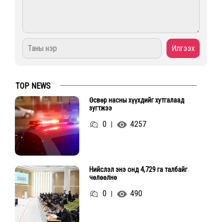
TOP NEWS
Өсвөр насны хүүхдийг хутгалаад
зугтжээ
0
4257
|
Нийслэл энэ онд 4,729 га талбайг
чөлөөлнө
0
490
|