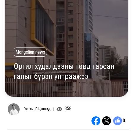
Mongolian news
Оргил худалдааны төвд гарсан
галыг бүрэн унтраажээ
358
Сэтгүүлч:
П.Цанжид
|
0