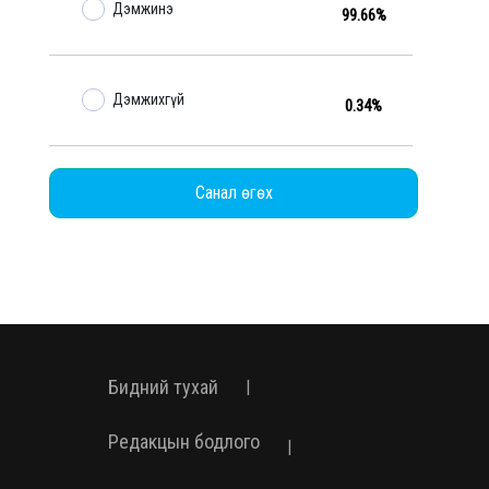
Дэмжинэ
99.66%
Дэмжихгүй
0.34%
Санал өгөх
Бидний тухай
|
Редакцын бодлого
|