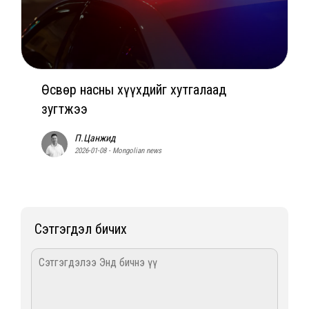
Өсвөр насны хүүхдийг хутгалаад
зугтжээ
П.Цанжид
2026-01-08 - Mongolian news
Сэтгэгдэл бичих