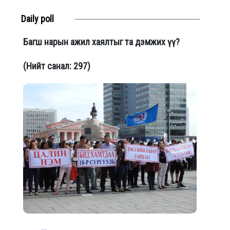
Daily poll
Багш нарын ажил хаялтыг та дэмжих үү?
(Нийт санал: 297)