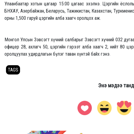
Улаанбаатар хотын цагаар 15:00 цагаас эхэлнэ. Цэргийн ёслол
БНХАУ, Азербайжан, Беларусь, Тажикистан, Казахстан, Туркменист
орны 1,500 гаруй цэргийн алба хаагч оролцох аж.
Монгол Улсын Зэвсэгт хүчний салбарыг Зэвсэгт хүчний 032 дугаа
офицер 28, ахлагч 50, цэргийн гэрээт алба хаагч 2, нийт 80 цэ
оролцуулах удирдлагын бүлэг таван хүнтэй байх гэнэ.
TAGS
Энэ мэдээ танд