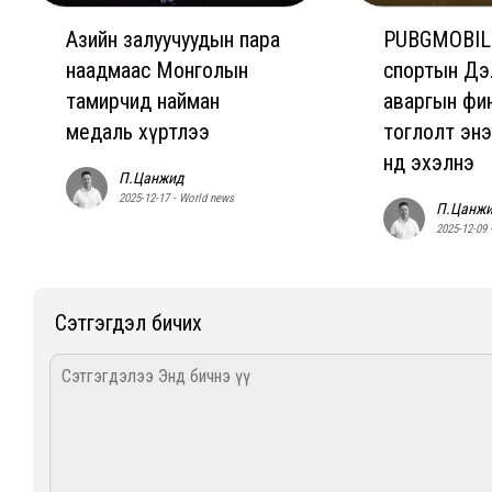
Азийн залуучуудын пара
PUBGMOBIL
наадмаас Монголын
спортын Дэ
тамирчид найман
аваргын фи
медаль хүртлээ
тоглолт энэ
нд эхэлнэ
П.Цанжид
2025-12-17 - World news
П.Цанж
2025-12-09 
Сэтгэгдэл бичих