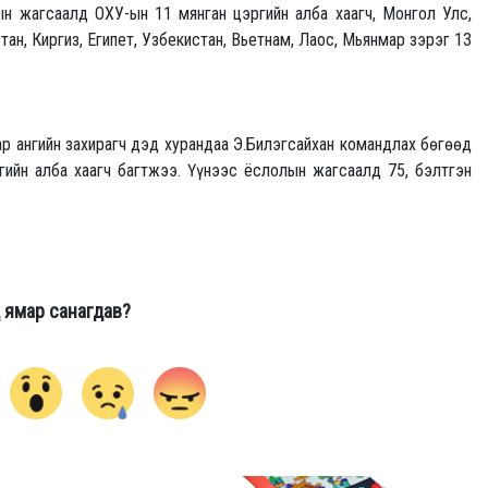
ын жагсаалд ОХУ-ын 11 мянган цэргийн алба хаагч, Монгол Улс,
ан, Киргиз, Египет, Узбекистан, Вьетнам, Лаос, Мьянмар зэрэг 13
р ангийн захирагч дэд хурандаа Э.Билэгсайхан командлах бөгөөд
ргийн алба хаагч багтжээ. Үүнээс ёслолын жагсаалд 75, бэлтгэн
 ямар санагдав?