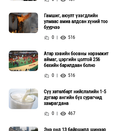
Гамшиг, аюулт үзэгдлийн
улмаас амиа алдсан хүний тоо
буурчээ
0
516
|
Атар хэвийн боовны нэрэмжит
аймаг, цэргийн цолтой 256
бөхийн барилдаан болно
0
516
|
Сүү хөтөлбөрт нийслэлийн 1-5
дугаар ангийн бүх сурагчид
хамрагдана
0
467
|
Энэ онд 13 байршилд шинээр