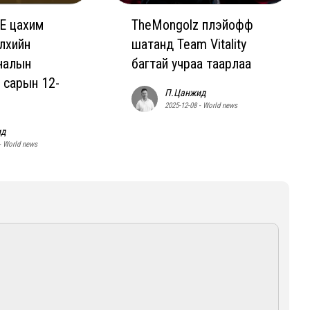
E цахим
TheMongolz плэйофф
лхийн
шатанд Team Vitality
налын
багтай учраа таарлаа
 сарын 12-
П.Цанжид
2025-12-08 - World news
ид
- World news