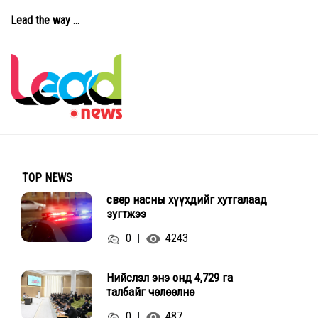
Lead the way ...
TOP NEWS
Өсвөр насны хүүхдийг хутгалаад
зугтжээ
0
4243
|
Нийслэл энэ онд 4,729 га
талбайг чөлөөлнө
0
487
|