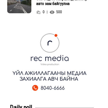
авто зам байгуулна
0
500
|
Daily poll