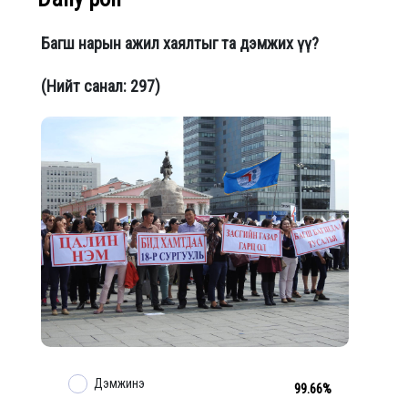
Багш нарын ажил хаялтыг та дэмжих үү?
(Нийт санал: 297)
Дэмжинэ
99.66%