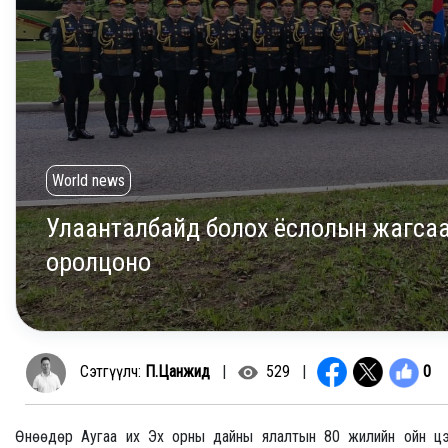
World news
Улаанталбайд болох ёслолын жагсаа
оролцоно
0
Сэтгүүлч:
П.Цанжид
|
529
|
Өнөөдөр Аугаа их Эх орны дайны ялалтын 80 жилийн ойн цэ