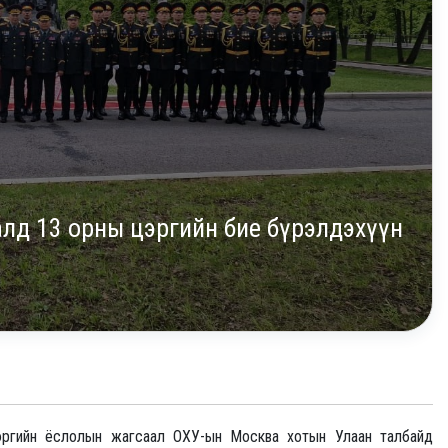
лд 13 орны цэргийн бие бүрэлдэхүүн
ргийн ёслолын жагсаал ОХУ-ын Москва хотын Улаан талбайд