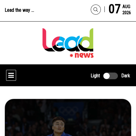
07
AUG
Lead the way ...
2026
Light
Dark