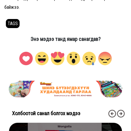
байжээ.
TAGS
Энэ мэдээ танд ямар санагдав?
Холбоотой санал болгох мэдээ