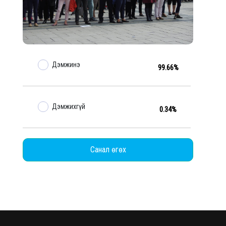
Дэмжинэ
99.66%
Дэмжихгүй
0.34%
Санал өгөх