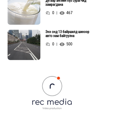
дугаар ангийн бүх сурагчид
хамрагдана
0
467
|
Энэ онд 13 байршилд шинээр
авто зам байгуулна
0
500
|