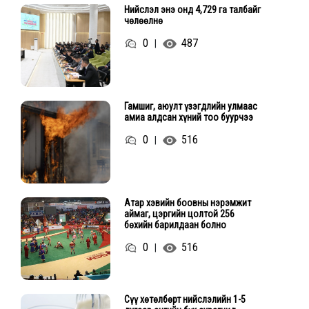
Нийслэл энэ онд 4,729 га талбайг
чөлөөлнө
0
487
|
Гамшиг, аюулт үзэгдлийн улмаас
амиа алдсан хүний тоо буурчээ
0
516
|
Атар хэвийн боовны нэрэмжит
аймаг, цэргийн цолтой 256
бөхийн барилдаан болно
0
516
|
Сүү хөтөлбөрт нийслэлийн 1-5