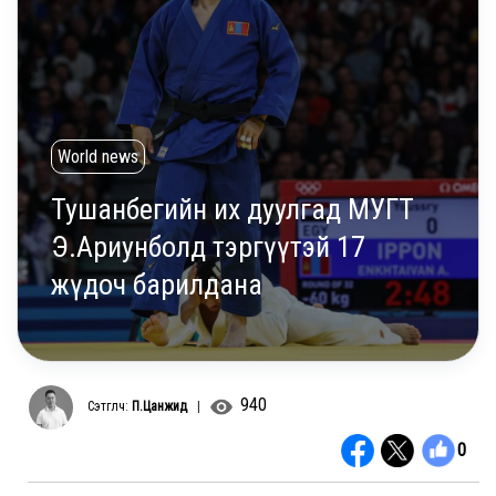
World news
Тушанбегийн их дуулгад МУГТ
Э.Ариунболд тэргүүтэй 17
жүдоч барилдана
940
Сэтгүүлч:
П.Цанжид
|
0