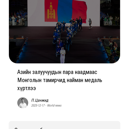
Азийн залуучуудын пара наадмаас
Монголын тамирчид найман медаль
хүртлээ
П.Цанжид
2025-12-17 - World news