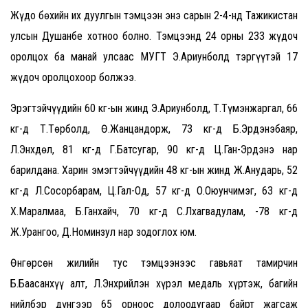
Жүдо бөхийн их дуулгын тэмцээн энэ сарын 2-4-нд Тажикистан
улсын Душанбе хотноо болно. Тэмцээнд 24 орны 233 жүдоч
оролцох ба манай улсаас МУГТ Э.Ариунболд тэргүүтэй 17
жүдоч оролцохоор болжээ.
Эрэгтэйчүүдийн 60 кг-ын жинд Э.Ариунболд, Т.Түмэнжаргал, 66
кг-д Т.Төрболд, Ө.Жанцандорж, 73 кг-д Б.Эрдэнэбаяр,
Л.Энхдөл, 81 кг-д Г.Батсугар, 90 кг-д Ц.Ган-Эрдэнэ нар
барилдана. Харин эмэгтэйчүүдийн 48 кг-ын жинд Ж.Анударь, 52
кг-д Л.Сосорбарам, Ц.Гал-Од, 57 кг-д О.Оюунчимэг, 63 кг-д
Х.Маралмаа, Б.Ганхайч, 70 кг-д С.Лхагвадулам, -78 кг-д
Ж.Урангоо, Д.Номинзул нар зодоглох юм.
Өнгөрсөн жилийн тус тэмцээнээс гавьяат тамирчин
Б.Баасанхүү алт, Л.Энхрийлэн хүрэл медаль хүртэж, багийн
нийлбэр дүнгээр 65 орноос долоодугаар байрт жагсаж