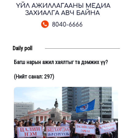
Daily poll
Багш нарын ажил хаялтыг та дэмжих үү?
(Нийт санал: 297)