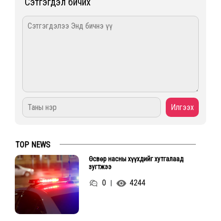
Сэтгэгдэл бичих
TOP NEWS
Өсвөр насны хүүхдийг хутгалаад
зугтжээ
0
4244
|