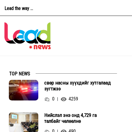
Lead the way ...
TOP NEWS
Өсвөр насны хүүхдийг хутгалаад
зугтжээ
0
4259
|
Нийслэл энэ онд 4,729 га
талбайг чөлөөлнө
0
490
|