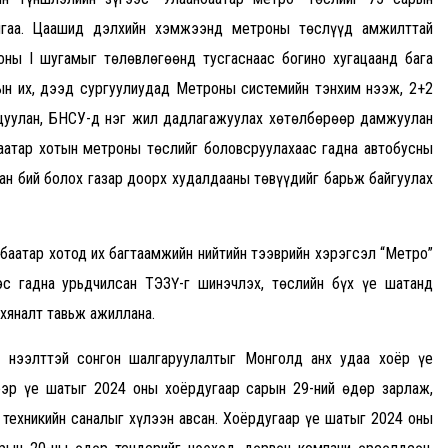
айгаа. Цаашид дэлхийн хэмжээнд метроны төслүүд амжилттай
ны I шугамыг төлөвлөгөөнд тусгаснаас богино хугацаанд бага
н их, дээд сургуулиудад Метроны системийн тэнхим нээж, 2+2
цуулан, БНСУ-д нэг жил дадлагажуулах хөтөлбөрөөр дамжуулан
атар хотын метроны төслийг боловсруулахаас гадна автобусны
ан бий болох газар доорх худалдааны төвүүдийг барьж байгуулах
баатар хотод их багтаамжийн нийтийн тээврийн хэрэгсэл “Метро”
эс гадна урьдчилсан ТЭЗҮ-г шинэчлэх, төслийн бүх үе шатанд
 хяналт тавьж ажиллана.
 нээлттэй сонгон шалгаруулалтыг Монголд анх удаа хоёр үе
ээр үе шатыг 2024 оны хоёрдугаар сарын 29-ний өдөр зарлаж,
техникийн саналыг хүлээн авсан. Хоёрдугаар үе шатыг 2024 оны