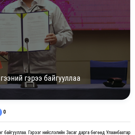
гээний гэрээ байгууллаа
0
г байгууллаа. Гэрээг нийслэлийн Засаг дарга бөгөөд Улаанбаатар