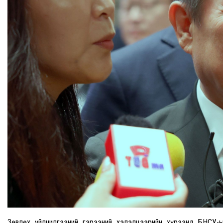
Зөвлөх үйлчилгээний гэрээний хэлэлцээрийн хүрээнд БНСУ-ы