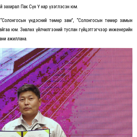
й захирал Пак Сүн Ү нар үзэглэсэн юм.
 “Солонгосын үндэсний төмөр зам”, “Солонгосын төмөр замын
айгаа юм. Зөвлөх үйлчилгээний туслан гүйцэтгэгчээр инженерийн
ани ажиллана.