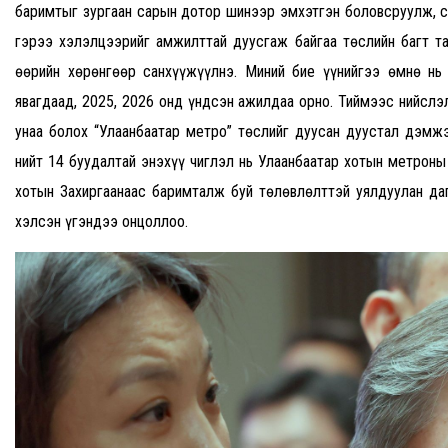
баримтыг зургаан сарын дотор шинээр эмхэтгэн боловсруулж, с
гэрээ хэлэлцээрийг амжилттай дуусгаж байгаа төслийн багт та
өөрийн хөрөнгөөр санхүүжүүлнэ. Миний бие үүнийгээ өмнө нь
явагдаад, 2025, 2026 онд үндсэн ажилдаа орно. Тиймээс нийслэл
унаа болох “Улаанбаатар метро” төслийг дуусан дуустал дэмжэ
нийт 14 буудалтай энэхүү чиглэл нь Улаанбаатар хотын метроны
хотын Захиргаанаас баримталж буй төлөвлөлттэй уялдуулан да
хэлсэн үгэндээ онцоллоо.