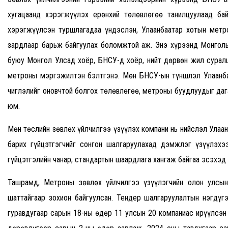
хугацаанд хэрэгжүүлэх ерөнхий төлөвлөгөө танилцуулаад б
хэрэгжүүлсэн туршлагадаа үндэслэн, Улаанбаатар хотын метро
зардлаар барьж байгуулах боломжтой аж. Энэ хүрээнд Монголы
буюу Монгол Улсад хоёр, БНСУ-д хоёр, нийт дөрвөн жил сурал
метроны мэргэжилтэн бэлтгэнэ. Мөн БНСУ-ын түншлэл Улаанба
чиглэлийг оновчтой болгох төлөвлөгөө, метроны буудлуудыг даг
юм.
Мөн төслийн зөвлөх үйлчилгээ үзүүлэх компани нь нийслэл Улаан
барих гүйцэтгэгчийг сонгон шалгаруулахад дэмжлэг үзүүлэхэ
гүйцэтгэлийн чанар, стандартын шаардлага хангаж байгаа эсэхэд
Ташрамд, Метроны зөвлөх үйлчилгээ үзүүлэгчийн олон улсын
шаттайгаар зохион байгуулсан. Тендер шалгаруулалтын нэгдүг
гуравдугаар сарын 18-ны өдөр 11 улсын 20 компаниас ирүүлсэн 