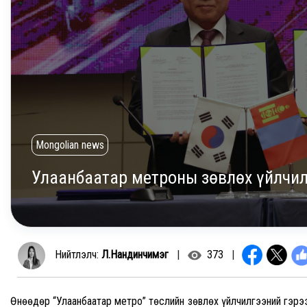
Mongolian news
Улаанбаатар метроны зөвлөх үйлчил
Нийтлэлч:
Л.Нандинчимэг
|
373
|
Өнөөдөр “Улаанбаатар метро” төслийн зөвлөх үйлчилгээний гэрээ