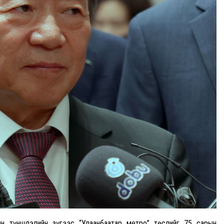
н түншлэлийн зүгээс “Улаанбаатар метро” төслийг 75 сарын