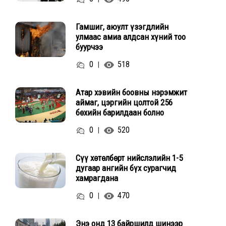
Гамшиг, аюулт үзэгдлийн
улмаас амиа алдсан хүний тоо
буурчээ
0
518
|
Атар хэвийн боовны нэрэмжит
аймаг, цэргийн цолтой 256
бөхийн барилдаан болно
0
520
|
Сүү хөтөлбөрт нийслэлийн 1-5
дугаар ангийн бүх сурагчид
хамрагдана
0
470
|
Энэ онд 13 байршилд шинээр