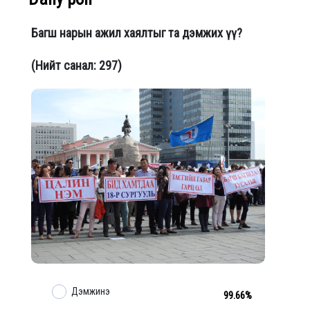
Багш нарын ажил хаялтыг та дэмжих үү?
(Нийт санал: 297)
Дэмжинэ
99.66%