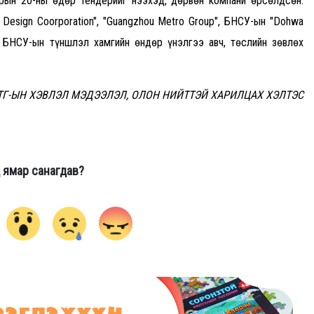
рын 20-ны өдөр тендерийг нээхэд, дөрвөн компани өрсөлдсөн.
 Design Coorporation", "Guangzhou Metro Group", БНСУ-ын "Dohwa
с БНСУ-ын түншлэл хамгийн өндөр үнэлгээ авч, төслийн зөвлөх
ТГ-ЫН ХЭВЛЭЛ МЭДЭЭЛЭЛ, ОЛОН НИЙТТЭЙ ХАРИЛЦАХ ХЭЛТЭС
 ямар санагдав?