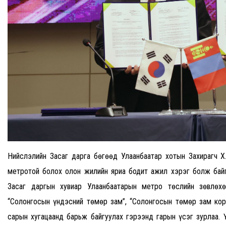
Нийслэлийн Засаг дарга бөгөөд Улаанбаатар хотын Захирагч Х
метротой болох олон жилийн яриа бодит ажил хэрэг болж байг
Засаг даргын хувиар Улаанбаатарын метро төслийн зөвлөх
“Солонгосын үндэсний төмөр зам”, “Солонгосын төмөр зам кор
сарын хугацаанд барьж байгуулах гэрээнд гарын үсэг зурлаа.