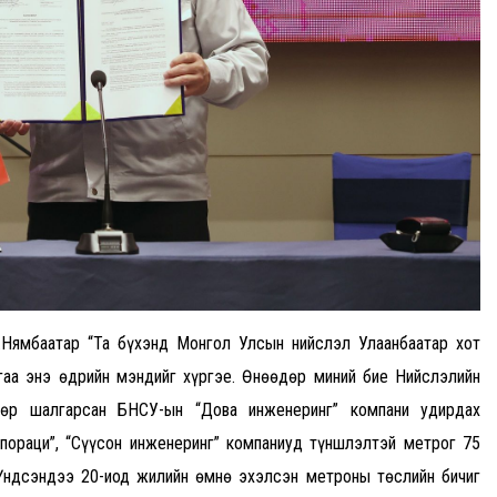
.Нямбаатар “Та бүхэнд Монгол Улсын нийслэл Улаанбаатар хот
аа энэ өдрийн мэндийг хүргэе. Өнөөдөр миний бие Нийслэлийн
өөр шалгарсан БНСУ-ын “Дова инженеринг” компани удирдах
пораци”, “Сүүсон инженеринг” компаниуд түншлэлтэй метрог 75
 Үндсэндээ 20-иод жилийн өмнө эхэлсэн метроны төслийн бичиг