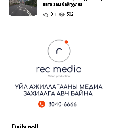
авто зам байгуулна
0
502
|
Daily poll