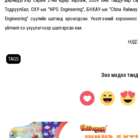
дөрөвдүгээр сарын 2-ны өдөр зарлаж, 2024 оны тавдугаар са
Тодруулбал, ОХУ-ын "NPS Engineering", БНХАУ-ын "China Railway
Engineering" сүүлийн шатанд өрсөлдсөн. Үнэлгээний хорооноо
үйлчилгээ үзүүлэгчээр шалгарсан юм.
НЗД
TAGS
Энэ мэдээ танд