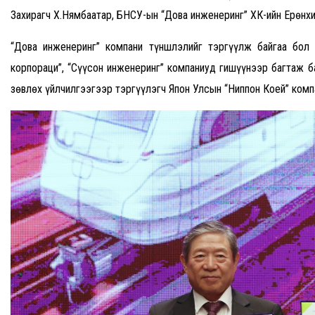
Захирагч Х.Нямбаатар, БНСУ-ын “Дова инженеринг” ХК-ийн Ерөнхи
“Дова инженеринг” компани түншлэлийг тэргүүлж байгаа бол
корпораци”, “Сүүсон инженеринг” компаниуд гишүүнээр багтаж б
зөвлөх үйлчилгээгээр тэргүүлэгч Япон Улсын “Ниппон Коей” комп