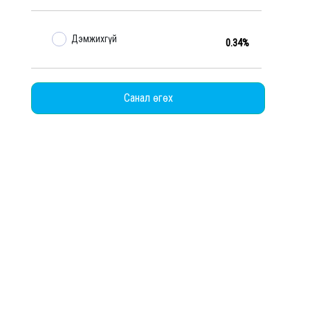
Дэмжихгүй
0.34%
Санал өгөх