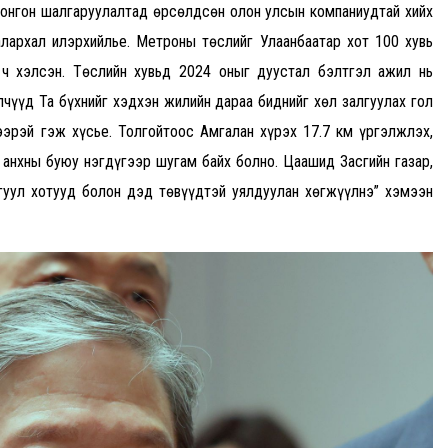
онгон шалгаруулалтад өрсөлдсөн олон улсын компаниудтай хийх
лархал илэрхийлье. Метроны төслийг Улаанбаатар хот 100 хувь
 ч хэлсэн. Төслийн хувьд 2024 оныг дуустал бэлтгэл ажил нь
чүүд Та бүхнийг хэдхэн жилийн дараа биднийг хөл залгуулах гол
эрэй гэж хүсье. Толгойтоос Амгалан хүрэх 17.7 км үргэлжлэх,
 анхны буюу нэгдүгээр шугам байх болно. Цаашид Засгийн газар,
гуул хотууд болон дэд төвүүдтэй уялдуулан хөгжүүлнэ” хэмээн