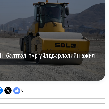
н бэлтгэл, түр үйлдвэрлэлийн ажил
0