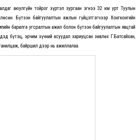
алдаг аюулгүйн тойрог хүртэл зургаан эгнээ 32 км урт Туулын
өсөн. Бүтээн байгуулалтын ажлын гүйцэтгэгчээр Хонгконгийн
мпийн барилга угсралтын ажил болон бүтээн байгуулалтын явцтай
дэд бүтэц, эрчим хүчний асуудал хариуцсан зөвлөх Г.Батсайхан,
танилцаж, байршил дээр нь ажиллалаа.