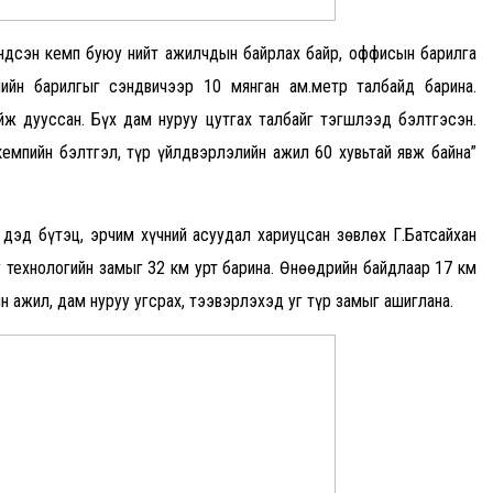
ндсэн кемп буюу нийт ажилчдын байрлах байр, оффисын барилга
ийн барилгыг сэндвичээр 10 мянган ам.метр талбайд барина.
ж дууссан. Бүх дам нуруу цутгах талбайг тэгшлээд бэлтгэсэн.
емпийн бэлтгэл, түр үйлдвэрлэлийн ажил 60 хувьтай явж байна”
дэд бүтэц, эрчим хүчний асуудал хариуцсан зөвлөх Г.Батсайхан
 технологийн замыг 32 км урт барина. Өнөөдрийн байдлаар 17 км
 ажил, дам нуруу угсрах, тээвэрлэхэд уг түр замыг ашиглана.