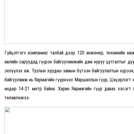
Гүйцэтгэгч компаниас талбай дээр 120 инженер, техникийн аж
өвлийн саруудад гүүрэн байгууламжийн дам нуруу цутгалтыг дуу
эхлүүлэх аж. Туулын хурдны замын бүтээн байгуулалтын хүрээнд
байгууламж нь Яармагийн гүүрнээс Маршаллын гүүр, Цэцэрлэгт х
өндөр 14-21 метр байна. Харин Яармагийн гүүр давах хэсэгт 
төлөвлөжээ.