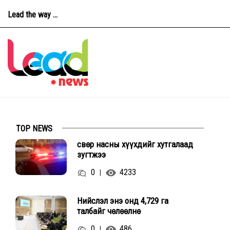
Lead the way ...
TOP NEWS
Өсвөр насны хүүхдийг хутгалаад
зугтжээ
0
4233
|
Нийслэл энэ онд 4,729 га
талбайг чөлөөлнө
0
486
|