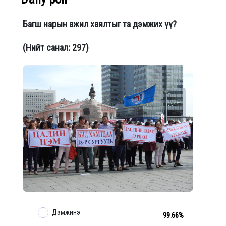
Багш нарын ажил хаялтыг та дэмжих үү?
(Нийт санал: 297)
Дэмжинэ
99.66%