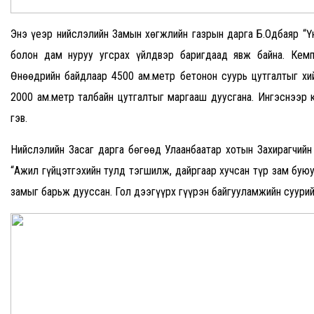
Энэ үеэр нийслэлийн Замын хөгжлийн газрын дарга Б.Одбаяр “Ү
болон дам нуруу угсрах үйлдвэр баригдаад явж байна. Кемп
Өнөөдрийн байдлаар 4500 ам.метр бетонон суурь цутгалтыг хий
2000 ам.метр талбайн цутгалтыг маргааш дуусгана. Ингэснээр к
гэв.
Нийслэлийн Засаг дарга бөгөөд Улаанбаатар хотын Захирагчийн 
“Ажил гүйцэтгэхийн тулд тэгшилж, дайргаар хучсан түр зам буюу
замыг барьж дууссан. Гол дээгүүрх гүүрэн байгууламжийн суурийн