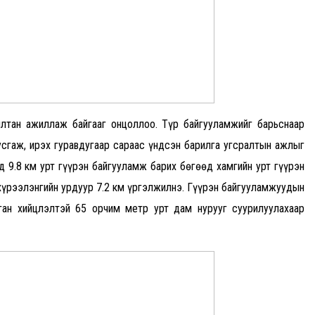
илтан ажиллаж байгааг онцоллоо. Түр байгууламжийг барьснаар
сгаж, ирэх гуравдугаар сараас үндсэн барилга угсралтын ажлыг
 9.8 км урт гүүрэн байгууламж барих бөгөөд хамгийн урт гүүрэн
үрээлэнгийн урдуур 7.2 км үргэлжилнэ. Гүүрэн байгууламжуудын
ган хийцлэлтэй 65 орчим метр урт дам нурууг суурилуулахаар