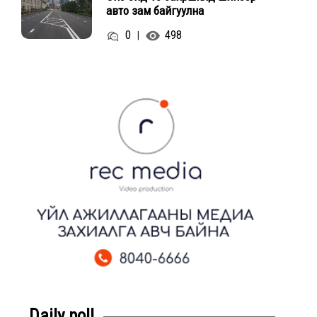
авто зам байгуулна
0
498
|
Daily poll