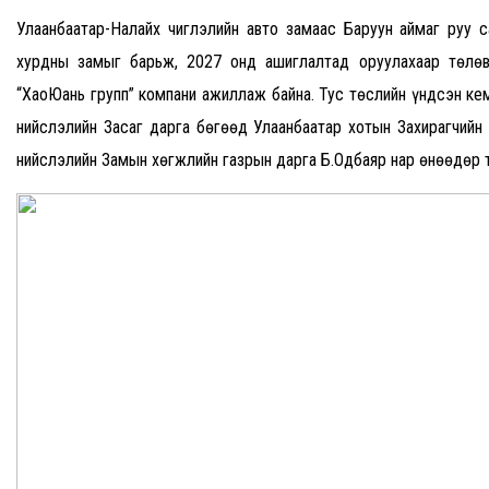
Улаанбаатар-Налайх чиглэлийн авто замаас Баруун аймаг руу с
хурдны замыг барьж, 2027 онд ашиглалтад оруулахаар төлөвл
“ХаоЮань групп” компани ажиллаж байна. Тус төслийн үндсэн ке
нийслэлийн Засаг дарга бөгөөд Улаанбаатар хотын Захирагчийн 
нийслэлийн Замын хөгжлийн газрын дарга Б.Одбаяр нар өнөөдөр 