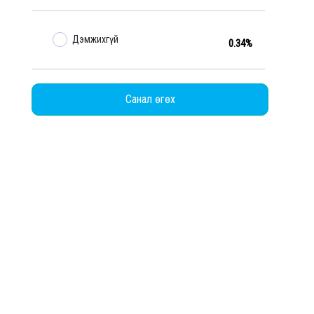
Дэмжихгүй
0.34%
Санал өгөх