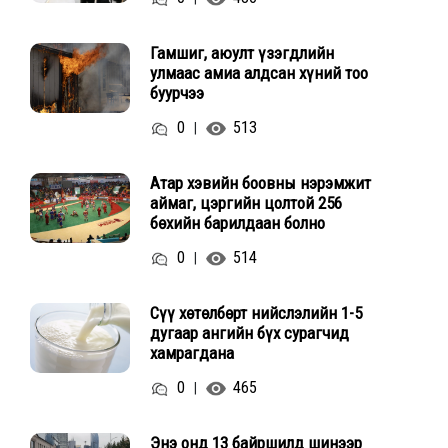
Гамшиг, аюулт үзэгдлийн
улмаас амиа алдсан хүний тоо
буурчээ
0
513
|
Атар хэвийн боовны нэрэмжит
аймаг, цэргийн цолтой 256
бөхийн барилдаан болно
0
514
|
Сүү хөтөлбөрт нийслэлийн 1-5
дугаар ангийн бүх сурагчид
хамрагдана
0
465
|
Энэ онд 13 байршилд шинээр