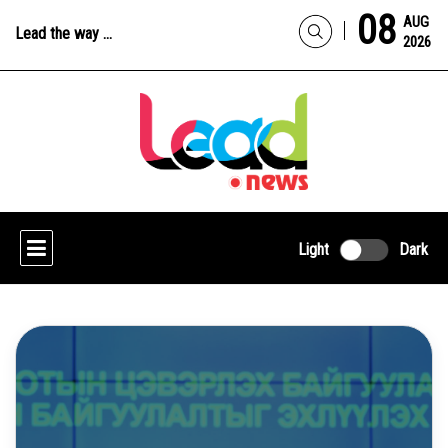
08
AUG
Lead the way ...
2026
Light
Dark