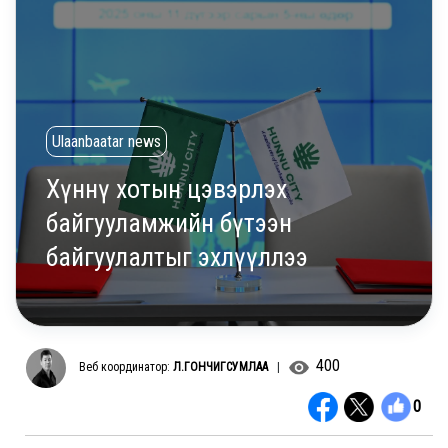
Ulaanbaatar news
Хүннү хотын цэвэрлэх
байгууламжийн бүтээн
байгуулалтыг эхлүүллээ
400
Веб координатор:
Л.ГОНЧИГСУМЛАА
|
0