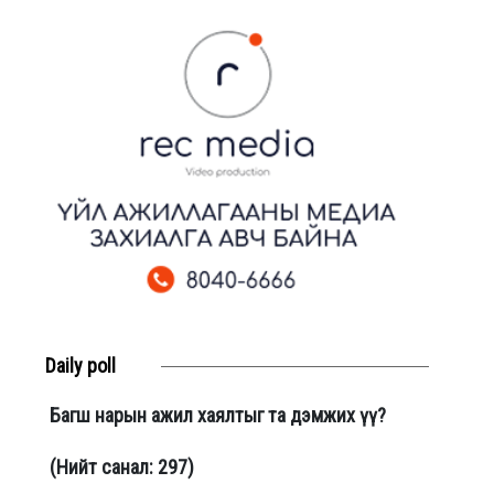
Daily poll
Багш нарын ажил хаялтыг та дэмжих үү?
(Нийт санал: 297)