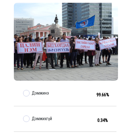
Дэмжинэ
99.66%
Дэмжихгүй
0.34%