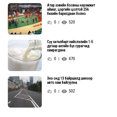
Атар хэвийн боовны нэрэмжит
аймаг, цэргийн цолтой 256
бөхийн барилдаан болно
0
520
|
Сүү хөтөлбөрт нийслэлийн 1-5
дугаар ангийн бүх сурагчид
хамрагдана
0
470
|
Энэ онд 13 байршилд шинээр
авто зам байгуулна
0
502
|