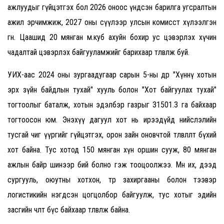
ажлуудыг гүйцэтгэх бол 2026 оноос үндсэн барилга угсралтын
ажил эрчимжиж, 2027 оны сүүлээр улсын комисст хүлээлгэн
өгнө. Цаашид 20 мянган м.куб ахуйн бохир ус цэвэрлэх хүчин
чадалтай цэвэрлэх байгууламжийг барихаар төлөвлөж буй.
УИХ-аас 2024 оны зургаадугаар сарын 5-ны өдөр "Хүннү хотын
эрх зүйн байдлын тухай" хууль болон "Хот байгуулах тухай"
тогтоолыг баталж, хотын эдэлбэр газрыг 31501.3 га байхаар
тогтоосон юм. Энэхүү дагуул хот нь ирээдүйд нийслэлийн
тусгай чиг үүргийг гүйцэтгэх, орон зайн оновчтой төлөвлөлт бүхий
хот байна. Тус хотод 150 мянган хүн оршин сууж, 80 мянган
ажлын байр шинээр бий болно гэж тооцоолжээ. Мөн их, дээд
сургууль, оюутны хотхон, төр захиргааны болон тээвэр
логистикийн нэгдсэн цогцолбор байгуулж, тус хотыг эдийн
засгийн чөлөөт бүс байхаар төлөвлөж байна.