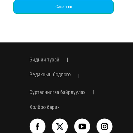
Санал өгөх
Бидний тухай
|
Редакцын бодлого
|
Сурталчилгаа байрлуулах
|
Холбоо барих