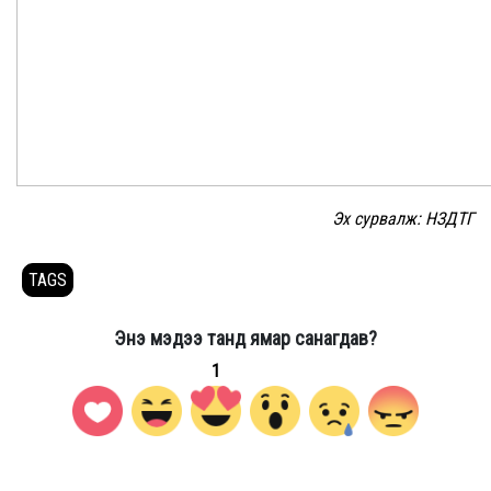
Эх сурвалж: НЗДТГ
TAGS
Энэ мэдээ танд ямар санагдав?
1