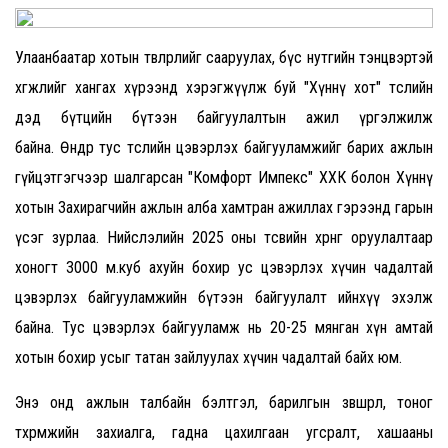
Улаанбаатар хотын төвлөрлийг сааруулах, бүс нутгийн тэнцвэртэй
хөгжлийг хангах хүрээнд хэрэгжүүлж буй "Хүннү хот" төслийн
дэд бүтцийн бүтээн байгуулалтын ажил үргэлжилж
байна. Өнөөдөр тус төслийн цэвэрлэх байгууламжийг барих ажлын
гүйцэтгэгчээр шалгарсан "Комфорт Импекс" ХХК болон Хүннү
хотын Захирагчийн ажлын алба хамтран ажиллах гэрээнд гарын
үсэг зурлаа. Нийслэлийн 2025 оны төсвийн хөрөнгө оруулалтаар
хоногт 3000 м.куб ахуйн бохир ус цэвэрлэх хүчин чадалтай
цэвэрлэх байгууламжийн бүтээн байгуулалт ийнхүү эхэлж
байна. Тус цэвэрлэх байгууламж нь 20-25 мянган хүн амтай
хотын бохир усыг татан зайлуулах хүчин чадалтай байх юм.
Энэ онд ажлын талбайн бэлтгэл, барилгын зөвшөөрөл, тоног
төхөөрөмжийн захиалга, гадна цахилгаан угсралт, хашааны