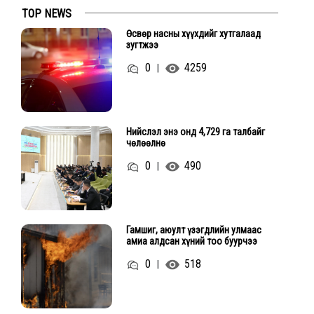
TOP NEWS
Өсвөр насны хүүхдийг хутгалаад
зугтжээ
0
4259
|
Нийслэл энэ онд 4,729 га талбайг
чөлөөлнө
0
490
|
Гамшиг, аюулт үзэгдлийн улмаас
амиа алдсан хүний тоо буурчээ
0
518
|