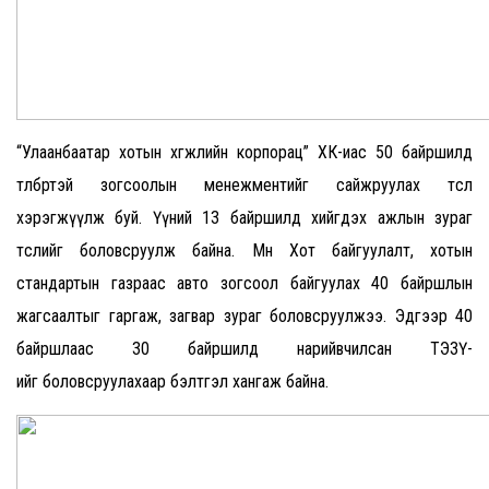
“Улаанбаатар хотын хөгжлийн корпорац” ХК-иас 50 байршилд
төлбөртэй зогсоолын менежментийг сайжруулах төсөл
хэрэгжүүлж буй. Үүний 13 байршилд хийгдэх ажлын зураг
төслийг боловсруулж байна. Мөн Хот байгуулалт, хотын
стандартын газраас авто зогсоол байгуулах 40 байршлын
жагсаалтыг гаргаж, загвар зураг боловсруулжээ. Эдгээр 40
байршлаас 30 байршилд нарийвчилсан ТЭЗҮ-
ийг боловсруулахаар бэлтгэл хангаж байна.