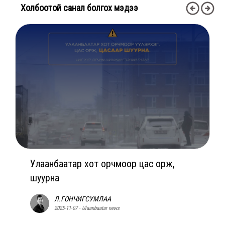
Холбоотой санал болгох мэдээ
Улаанбаатар хот орчмоор цас орж,
шуурна
Л.ГОНЧИГСУМЛАА
2025-11-07 - Ulaanbaatar news