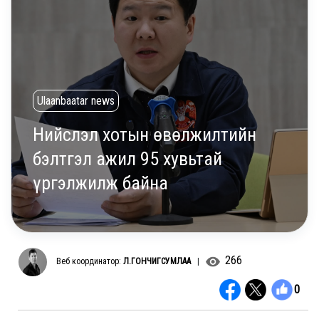
Ulaanbaatar news
Нийслэл хотын өвөлжилтийн
бэлтгэл ажил 95 хувьтай
үргэлжилж байна
266
Веб координатор:
Л.ГОНЧИГСУМЛАА
|
0