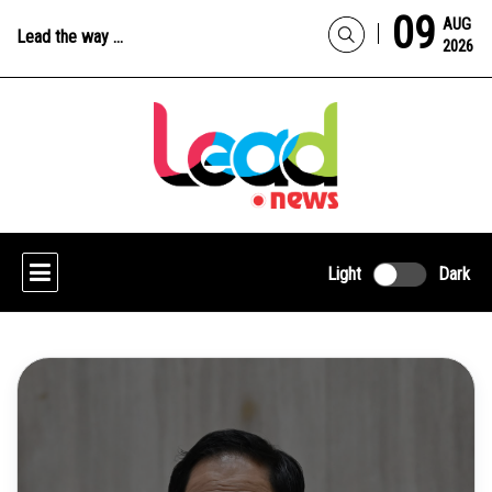
09
AUG
Lead the way ...
2026
Light
Dark