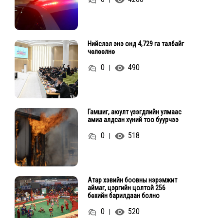
Нийслэл энэ онд 4,729 га талбайг
чөлөөлнө
0
490
|
Гамшиг, аюулт үзэгдлийн улмаас
амиа алдсан хүний тоо буурчээ
0
518
|
Атар хэвийн боовны нэрэмжит
аймаг, цэргийн цолтой 256
бөхийн барилдаан болно
0
520
|