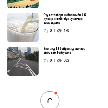
Сүү хөтөлбөрт нийслэлийн 1-5
дугаар ангийн бүх сурагчид
хамрагдана
0
470
|
Энэ онд 13 байршилд шинээр
авто зам байгуулна
0
502
|