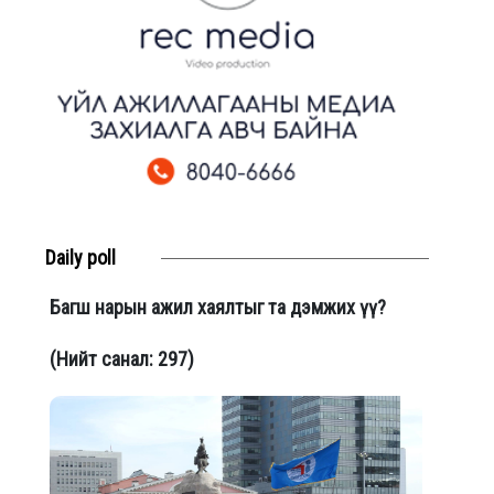
Daily poll
Багш нарын ажил хаялтыг та дэмжих үү?
(Нийт санал: 297)