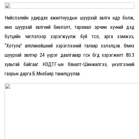
Нийслэлийн удирдах ажилтнуудын шуурхай зөвлөгөөн өнөөдөр болж,
өмнөх шуурхай зөвлөгөөний биелэлт, тархмал эрчим хүчний дэд
бүтцийн чиглэлээр хэрэгжүүлж буй төсөл, арга хэмжээ,
“Хотула” аппликейшний хэрэглээний талаар хэлэлцэв. Өмнөх
шуурхай зөвлөгөөнөөр 24 үүрэг даалгавар өгсөн бөгөөд хэрэгжилт 80.3
хувьтай байгааг НЗДТГ-ын Хяналт-Шинжилгээ, үнэлгээний
газрын дарга Б.Мөнхбаяр танилцуулав.