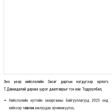
Энэ үеэр нийслэлийн Засаг даргын нэгдүгээр орлогч
Т.Даваадалай дараах үүрэг даалгаврыг өгсөн юм. Тодруулбал,
Нийслэлийн нутгийн захиргааны байгууллагууд 2025 онд
хийхээр төлөвлөсөн ажлуудаа эрчимжүүлэх,