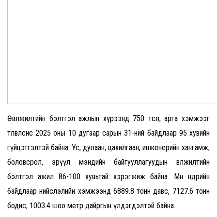
Өвөлжилтийн бэлтгэл ажлын хүрээнд 750 төсөл, арга хэмжээг
төлөвлөснөөс 2025 оны 10 дугаар сарын 31-ний байдлаар 95 хувийн
гүйцэтгэлтэй байна. Ус, дулаан, цахилгаан, инженерийн хангамж,
боловсрол, эрүүл мэндийн байгууллагуудын өвөлжилтийн
бэлтгэл ажил 86-100 хувьтай хэрэгжиж байна. Мөн өнөөдрийн
байдлаар нийслэлийн хэмжээнд 6889.8 тонн давс, 7127.6 тонн
бодис, 1003.4 шоо метр дайргын үлдэгдэлтэй байна.