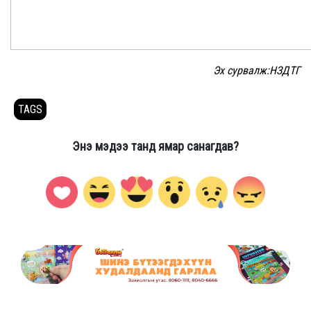
Эх сурвалж:НЗДТГ
TAGS
Энэ мэдээ танд ямар санагдав?