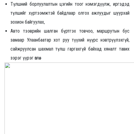
Түлшний борлуулалтын цэгийн тоог нэмэгдүүлж, иргэдэд
түлшийг хүртээмжтэй байдлаар олгох ажлуудыг шуурхай
зохион байгуулах,
Авто тээврийн шалган бүртгэх товчоо, маршрутын бус
замаар Улаанбаатар хот руу түүхий нүүрс нэвтрүүлэхгүй,
сайжруулсан шахмал түлш гаргахгүй байхад хяналт тавих
зэрэг үүрэг өглөө.