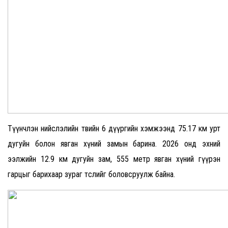
Түүнчлэн нийслэлийн төвийн 6 дүүргийн хэмжээнд 75.17 км урт
дугуйн болон явган хүний замын барина. 2026 онд эхний
ээлжийн 12.9 км дугуйн зам, 555 метр явган хүний гүүрэн
гарцыг барихаар зураг төслийг боловсруулж байна.