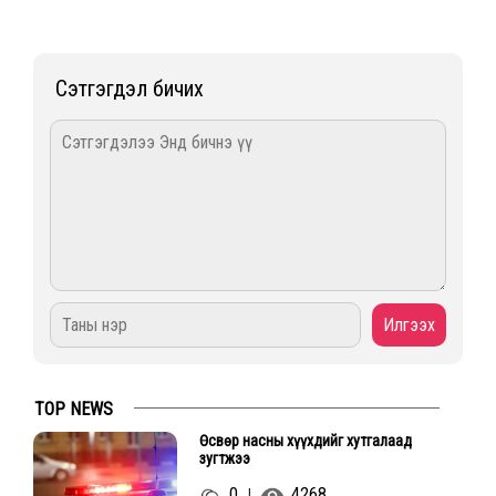
Сэтгэгдэл бичих
TOP NEWS
Өсвөр насны хүүхдийг хутгалаад
зугтжээ
0
4268
|