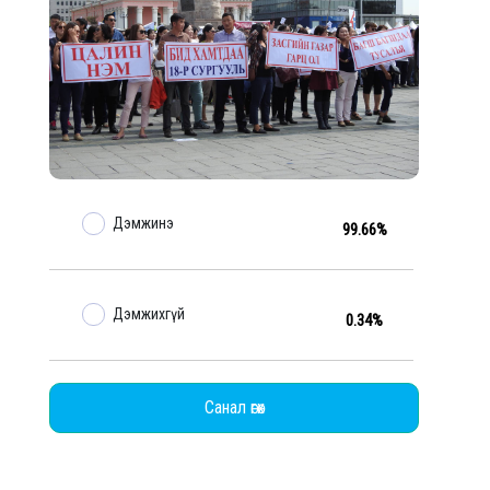
Дэмжинэ
99.66%
Дэмжихгүй
0.34%
Санал өгөх