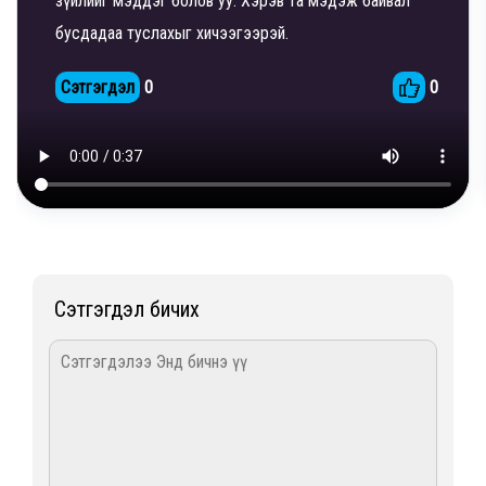
зүйлийг мэддэг болов уу. Хэрэв та мэдэж байвал
бусдадаа туслахыг хичээгээрэй.
Сэтгэгдэл
0
0
Сэтгэгдэл бичих