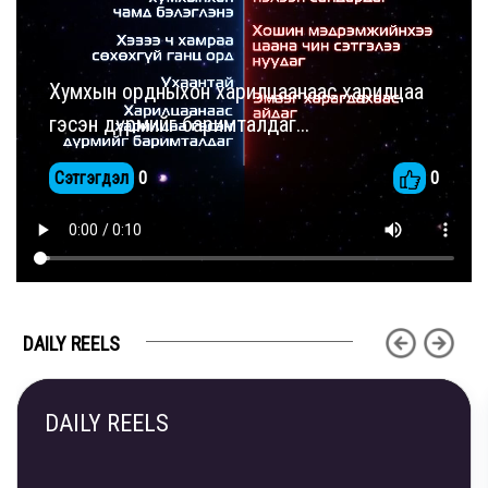
Хумхын ордныхон харилцаанаас харилцаа
гэсэн дүрмийг баримталдаг...
Сэтгэгдэл
0
0
DAILY REELS
DAILY REELS