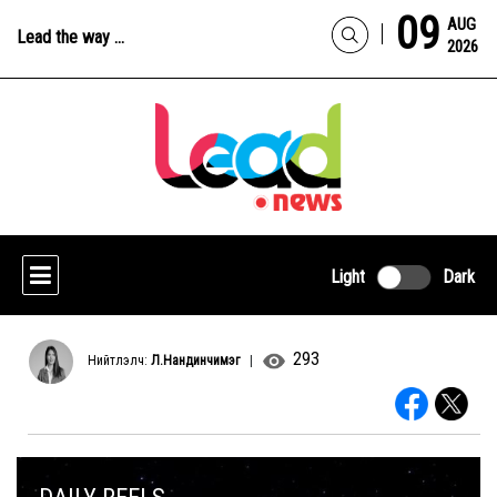
09
AUG
Lead the way ...
2026
Light
Dark
293
Нийтлэлч:
Л.Нандинчимэг
|