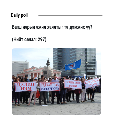
Daily poll
Багш нарын ажил хаялтыг та дэмжих үү?
(Нийт санал: 297)