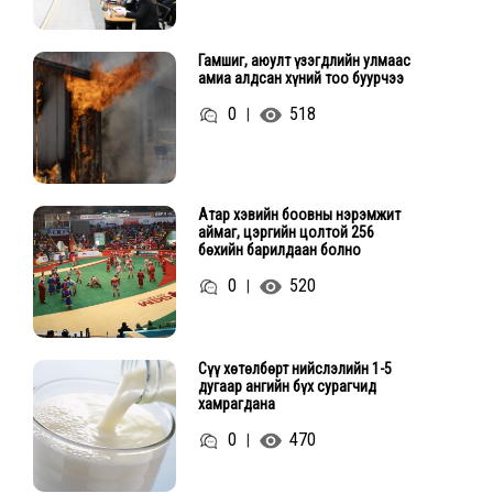
Гамшиг, аюулт үзэгдлийн улмаас
амиа алдсан хүний тоо буурчээ
0
518
|
Атар хэвийн боовны нэрэмжит
аймаг, цэргийн цолтой 256
бөхийн барилдаан болно
0
520
|
Сүү хөтөлбөрт нийслэлийн 1-5
дугаар ангийн бүх сурагчид
хамрагдана
0
470
|