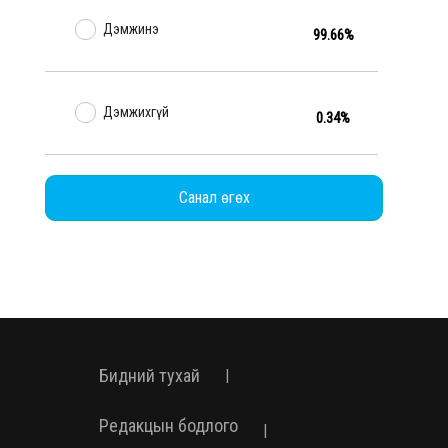
Дэмжинэ
99.66%
Дэмжихгүй
0.34%
Санал өгөх
Бидний тухай
|
Редакцын бодлого
|