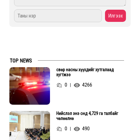
TOP NEWS
Өсвөр насны хүүхдийг хутгалаад
зугтжээ
0
4266
|
Нийслэл энэ онд 4,729 га талбайг
чөлөөлнө
0
490
|