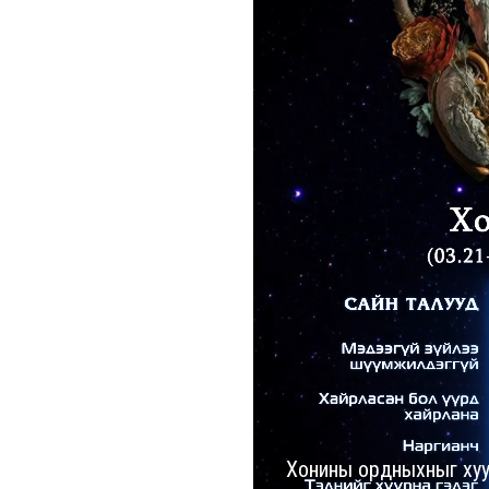
Хонины ордныхныг хуу