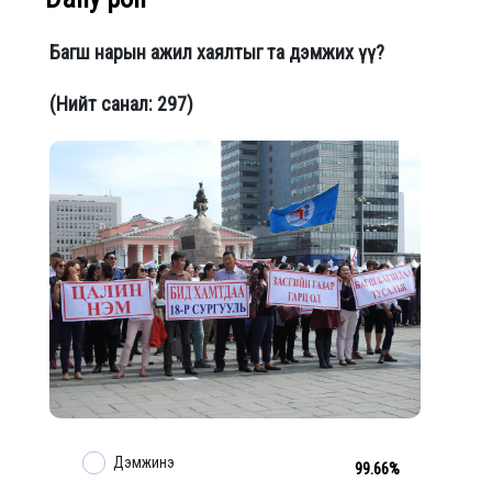
Багш нарын ажил хаялтыг та дэмжих үү?
Crush-аа найрахдаа зөв
(Нийт санал: 297)
ттер цувралын
сээтэгнэж чадаж байна уу. Яаж
нтэй сайн найз
сээтэгнэхээ олчихвол найрчих ч
йсан бол...
юм билүү
0
0
Сэтгэгдэл
0
0
Дэмжинэ
99.66%