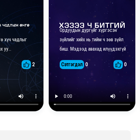
Ордуудын дургүйг хүргэсэн
гө хүч чадлыг
зүйлийг хийх нь тийм ч зөв зүйл
 уу...
биш. Мэдээд авахад илүүдэхгүй
2
Сэтгэгдэл
0
0