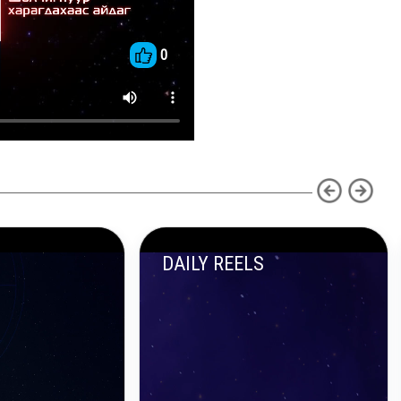
0
S
DAILY REELS