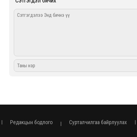
Сэтгэгдэл бичих
Редакцын бодлого
Сурталчилгаа байрлуулах
|
|
|