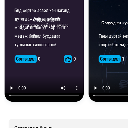
Бид өөртөө эсвэл хэн нэгэнд
дутагдаж байгаа зүйлийг
мэддэг болов уу. Хэрэв та
мэдэж байвал бусдадаа
Таны дуртай өн
туслахыг хичээгээрэй.
илэрхийлж чадах
Сэтгэгдэл
0
0
Сэтгэгдэл
1