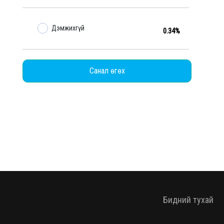
Дэмжихгүй
0.34%
Санал өгөх
Бидний тухай