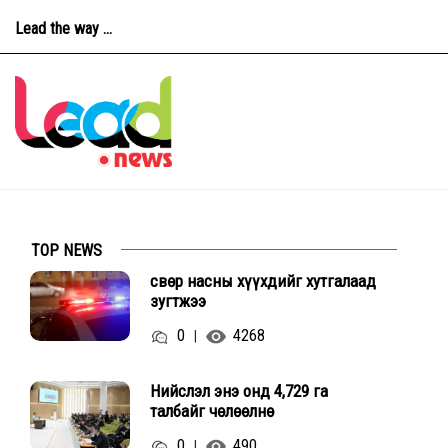
Lead the way ...
TOP NEWS
Өсвөр насны хүүхдийг хутгалаад
зугтжээ
0
4268
|
Нийслэл энэ онд 4,729 га
талбайг чөлөөлнө
0
490
|