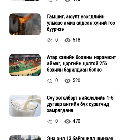
Гамшиг, аюулт үзэгдлийн
улмаас амиа алдсан хүний тоо
буурчээ
0
518
|
Атар хэвийн боовны нэрэмжит
аймаг, цэргийн цолтой 256
бөхийн барилдаан болно
0
520
|
Сүү хөтөлбөрт нийслэлийн 1-5
дугаар ангийн бүх сурагчид
хамрагдана
0
470
|
Энэ онд 13 байршилд шинээр