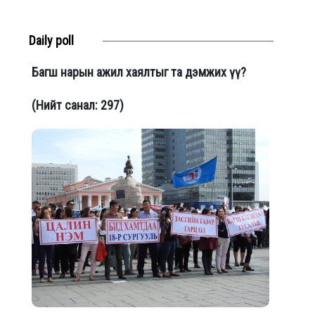
Daily poll
Багш нарын ажил хаялтыг та дэмжих үү?
(Нийт санал: 297)