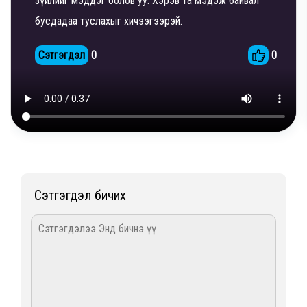
зүйлийг мэддэг болов уу. Хэрэв та мэдэж байвал
бусдадаа туслахыг хичээгээрэй.
Сэтгэгдэл
0
0
Сэтгэгдэл бичих