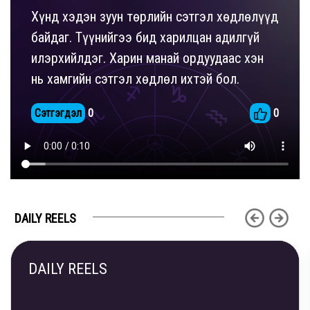
Хүнд хэдэн зуун төрлийн сэтгэл хөдлөлүүд
байдаг. Түүнийгээ бид харилцан адилгүй
илэрхийлдэг. Харин манай ордуудаас хэн
нь хамгийн сэтгэл хөдлөл ихтэй бол.
Сэтгэгдэл
0
0
DAILY REELS
DAILY REELS