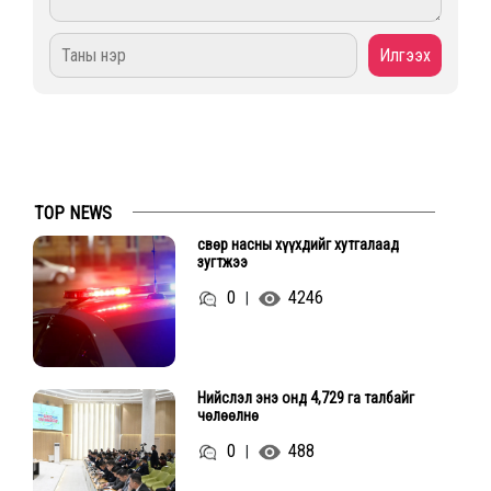
TOP NEWS
Өсвөр насны хүүхдийг хутгалаад
зугтжээ
0
4246
|
Нийслэл энэ онд 4,729 га талбайг
чөлөөлнө
0
488
|