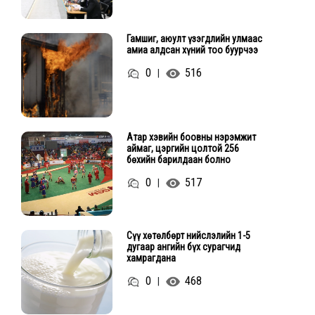
Гамшиг, аюулт үзэгдлийн улмаас
амиа алдсан хүний тоо буурчээ
0
516
|
Атар хэвийн боовны нэрэмжит
аймаг, цэргийн цолтой 256
бөхийн барилдаан болно
0
517
|
Сүү хөтөлбөрт нийслэлийн 1-5
дугаар ангийн бүх сурагчид
хамрагдана
0
468
|