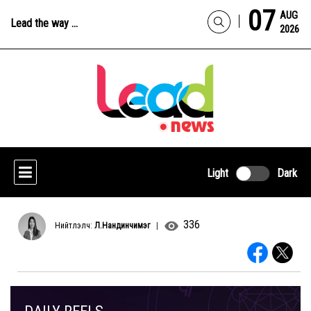
07
AUG
Lead the way ...
2026
Light
Dark
336
Нийтлэлч:
Л.Нандинчимэг
|