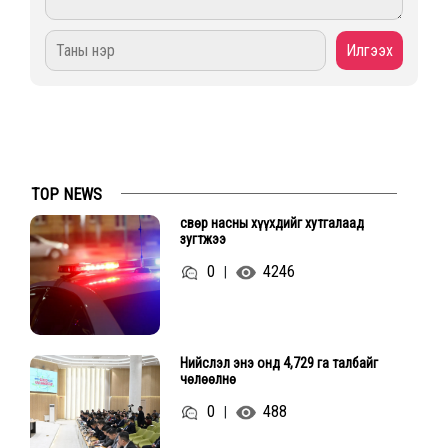
TOP NEWS
Өсвөр насны хүүхдийг хутгалаад
зугтжээ
0
4246
|
Нийслэл энэ онд 4,729 га талбайг
чөлөөлнө
0
488
|