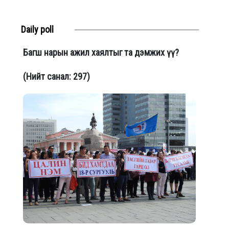
Daily poll
Багш нарын ажил хаялтыг та дэмжих үү?
(Нийт санал: 297)