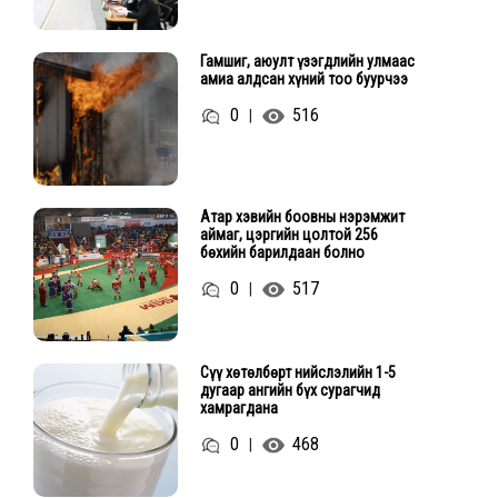
Гамшиг, аюулт үзэгдлийн улмаас
амиа алдсан хүний тоо буурчээ
0
516
|
Атар хэвийн боовны нэрэмжит
аймаг, цэргийн цолтой 256
бөхийн барилдаан болно
0
517
|
Сүү хөтөлбөрт нийслэлийн 1-5
дугаар ангийн бүх сурагчид
хамрагдана
0
468
|