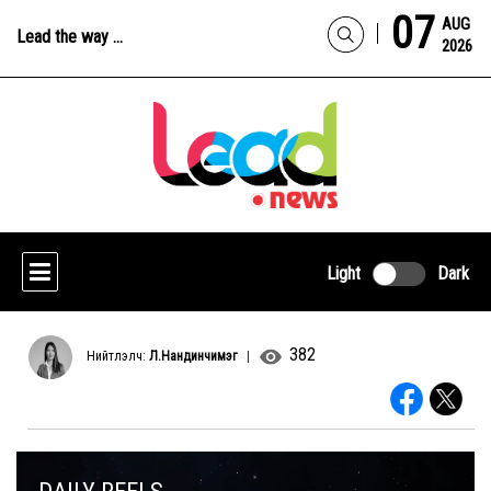
07
AUG
Lead the way ...
2026
Light
Dark
382
Нийтлэлч:
Л.Нандинчимэг
|