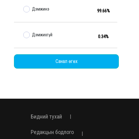
Дэмжинэ
99.66%
Дэмжихгүй
0.34%
Санал өгөх
Бидний тухай
|
Редакцын бодлого
|