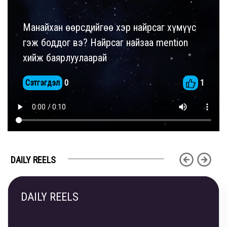
Манайхан өөрсдийгөө хэр найрсаг хүмүүс
гэж боддог вэ? Найрсаг найзаа mention
хийж баярлуулаарай
Сэтгэгдэл
0
1
DAILY REELS
DAILY REELS