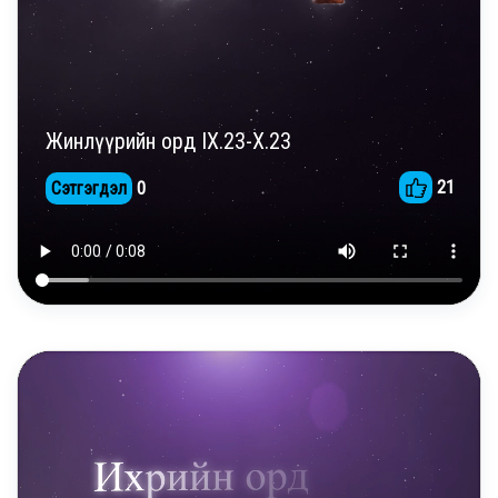
Жинлүүрийн орд IX.23-X.23
21
Сэтгэгдэл
0
DAILY REELS