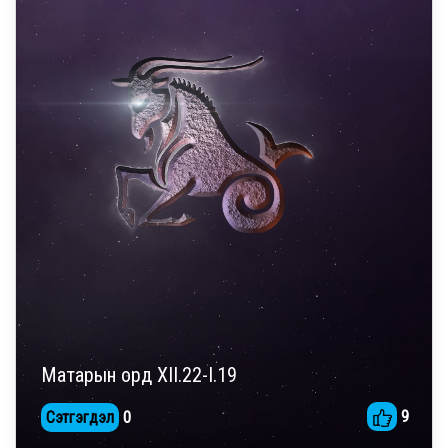
Матарын орд XII.22-I.19
9
Сэтгэгдэл
0