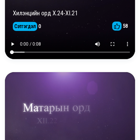
Хилэнцийн орд X.24-XI.21
58
Сэтгэгдэл
0
DAILY REELS