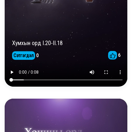
Хумхын орд I.20-II.18
6
Сэтгэгдэл
0
DAILY REELS