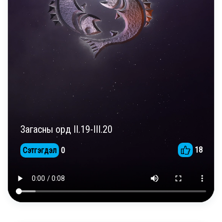
Загасны орд II.19-III.20
18
Сэтгэгдэл
0