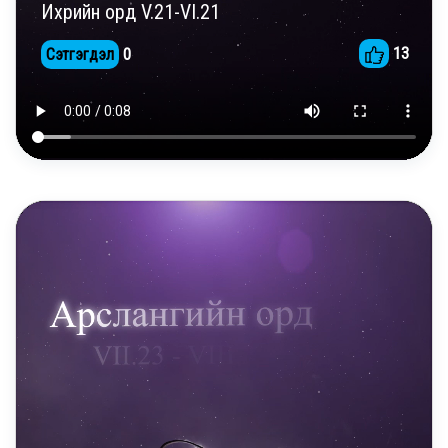
Ихрийн орд V.21-VI.21
13
Сэтгэгдэл
0
DAILY REELS