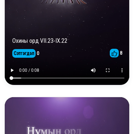
Охины орд VII.23-IX.22
8
Сэтгэгдэл
0
DAILY REELS