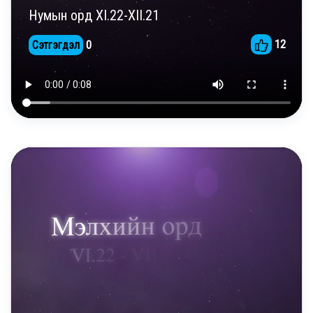
Нумын орд XI.22-XII.21
12
Сэтгэгдэл
0
DAILY REELS