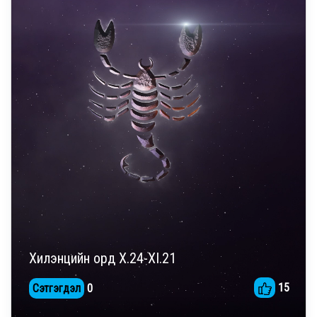
Хилэнцийн орд X.24-XI.21
15
Сэтгэгдэл
0