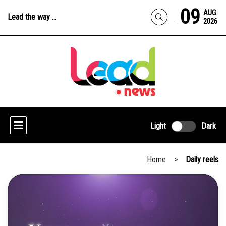
09
AUG
Lead the way ...
2026
Light
Dark
Home
>
Daily reels
DAILY REELS