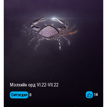
Мэлхийн орд VI.22-VII.22
14
Сэтгэгдэл
0