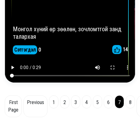
Монгол хүний өр зөөлөн, зочломтгой занд
талархая
14
Сэтгэгдэл
0
First
Previous
1
2
3
4
5
6
7
8
Page