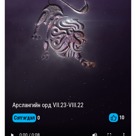
Арслангийн орд VII.23-VIII.22
10
Сэтгэгдэл
0