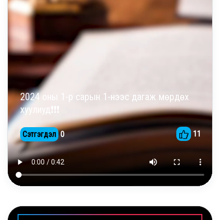
2024 оны 1-р сарын 1-нээс дагаж мөрдөх
хуулиуд❗️❗️❗️
11
Сэтгэгдэл
0