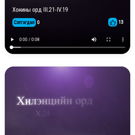
Хонины орд III.21-IV.19
13
Сэтгэгдэл
0
DAILY REELS