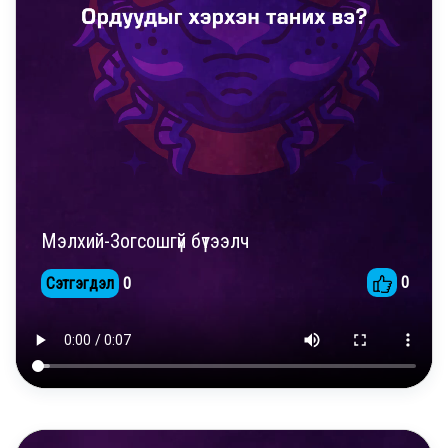
Мэлхий-Зогсошгүй бүтээлч
0
Сэтгэгдэл
0