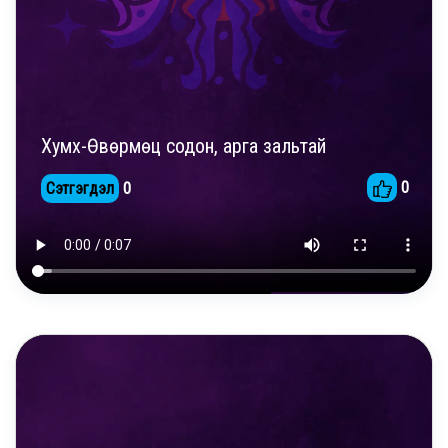
Хумх-Өвөрмөц содон, арга зальтай
0
Сэтгэгдэл
0
DAILY REELS