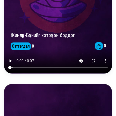
Жинлүүр-Бүхнийг хэтрүүлэн боддог
0
Сэтгэгдэл
0
DAILY REELS