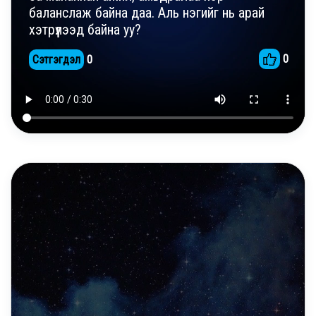
баланслаж байна даа. Аль нэгийг нь арай
хэтрүүлээд байна уу?
0
Сэтгэгдэл
0
DAILY REELS