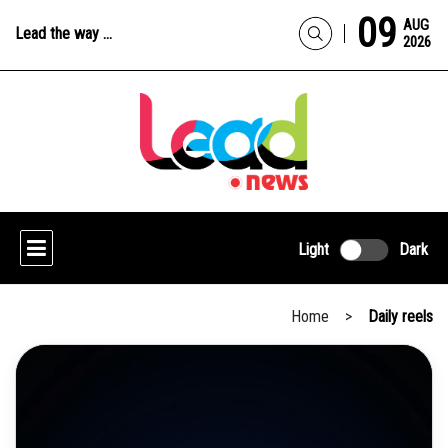
09
AUG
Lead the way ...
2026
Light
Dark
Home
>
Daily reels
DAILY REELS