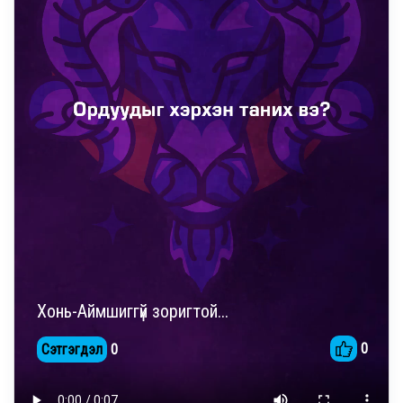
Хонь-Аймшиггүй зоригтой...
0
Сэтгэгдэл
0