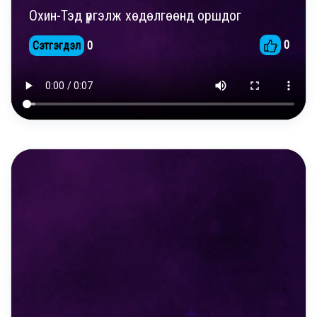
Охин-Тэд үргэлж хөдөлгөөнд оршдог
0
Сэтгэгдэл
0
DAILY REELS