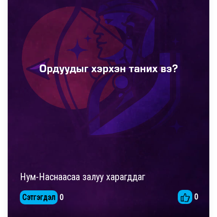
Нум-Наснаасаа залуу харагддаг
0
Сэтгэгдэл
0