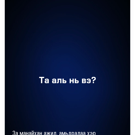
За манайхан ажил, амьдралаа хэр