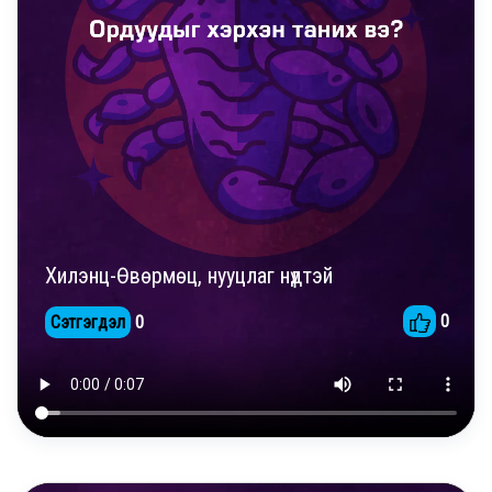
Хилэнц-Өвөрмөц, нууцлаг нүдтэй
0
Сэтгэгдэл
0