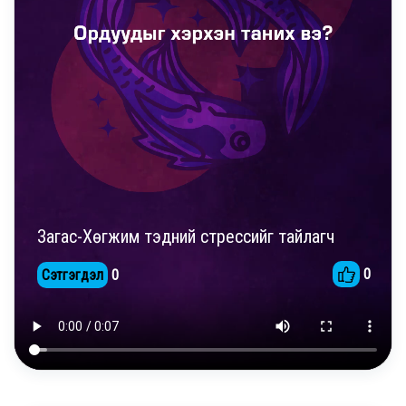
Загас-Хөгжим тэдний стрессийг тайлагч
0
Сэтгэгдэл
0