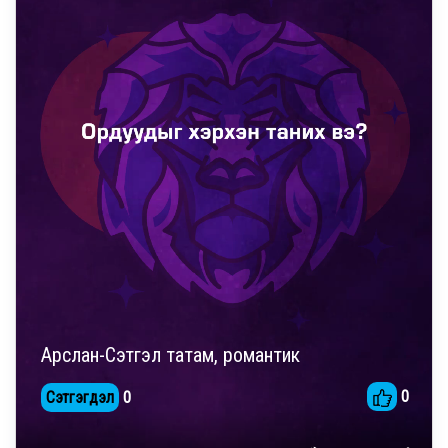
Арслан-Сэтгэл татам, романтик
0
Сэтгэгдэл
0