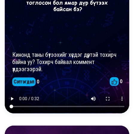
Кинонд таны бүтээхийг хүсдэг дүртэй тохирч
байна уу? Тохирч байвал коммент
үлдээгээрэй.
0
Сэтгэгдэл
0