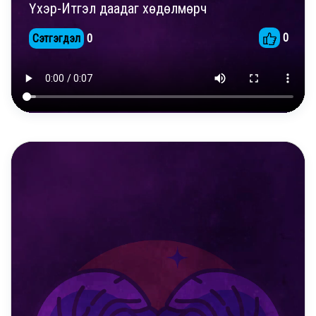
Үхэр-Итгэл даадаг хөдөлмөрч
0
Сэтгэгдэл
0
DAILY REELS