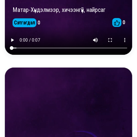
Матар-Хүндэлмээр, хичээнгүй, найрсаг
0
Сэтгэгдэл
0
DAILY REELS