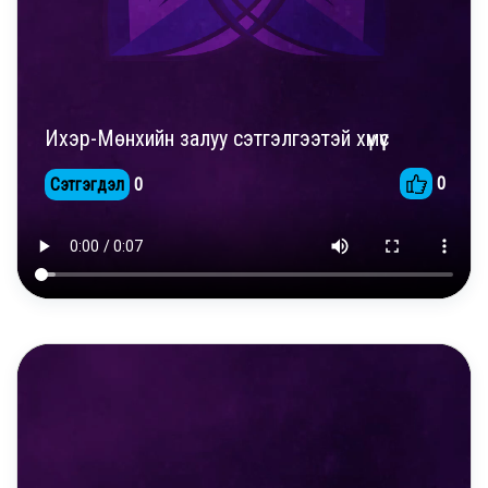
Ихэр-Мөнхийн залуу сэтгэлгээтэй хүмүүс
0
Сэтгэгдэл
0
DAILY REELS