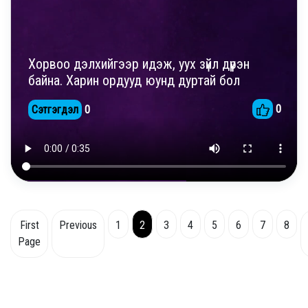
Хорвоо дэлхийгээр идэж, уух зүйл дүүрэн
байна. Харин ордууд юунд дуртай бол
0
Сэтгэгдэл
0
First
Previous
1
2
3
4
5
6
7
8
Page