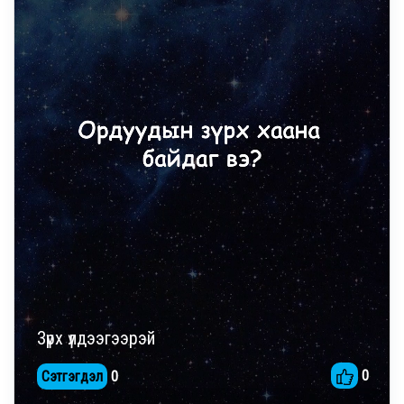
Зүрх үлдээгээрэй
0
Сэтгэгдэл
0