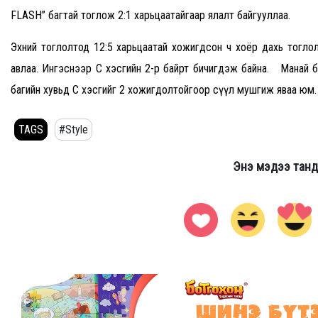
FLASH” багтай тоглож 2:1 харьцаатайгаар ялалт байгууллаа.
Эхний тоглолтод 12:5 харьцаатай хожигдсон ч хоёр дахь тоглол
авлаа. Ингэснээр С хэсгийн 2-р байрт бичигдэж байна. Манай 
багийн хувьд С хэсгийг 2 хожигдолтойгоор сүүл мушгиж яваа юм.
TAGS
#Style
Энэ мэдээ танд