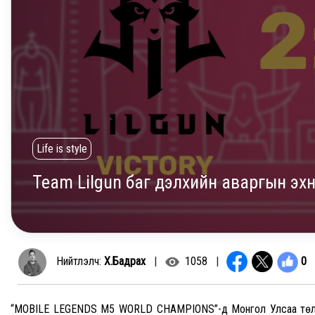
Life is style
Team Lilgun баг дэлхийн аваргын эх
0
Нийтлэлч:
Х.Бадрах
|
1058
|
“MOBILE LEGENDS M5 WORLD CHAMPIONS”-д Монгол Улсаа төлөө