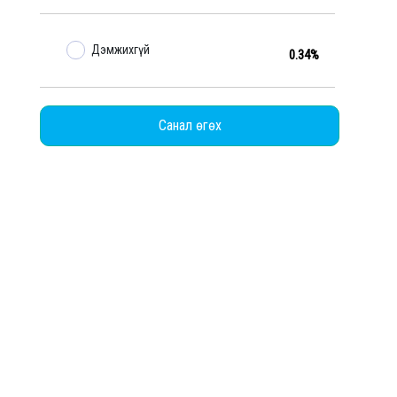
бэлтгэх вэ?
андинчимэг
Ц.МӨНХЖИН
Дэмжихгүй
0.34%
12-13 - Life is style
2023-12-05 - Life is style
Санал өгөх