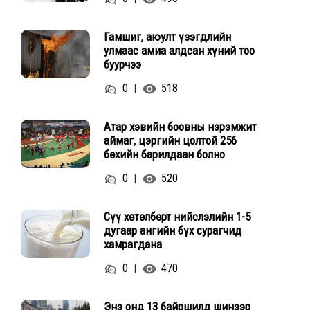
Гамшиг, аюулт үзэгдлийн
улмаас амиа алдсан хүний тоо
буурчээ
0
518
|
Атар хэвийн боовны нэрэмжит
аймаг, цэргийн цолтой 256
бөхийн барилдаан болно
0
520
|
Сүү хөтөлбөрт нийслэлийн 1-5
дугаар ангийн бүх сурагчид
хамрагдана
0
470
|
Энэ онд 13 байршилд шинээр