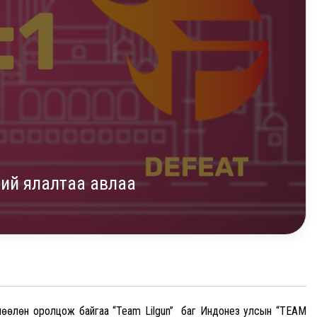
ний ялалтаа авлаа
лөн оролцож байгаа “Team Lilgun” баг Индонез улсын “TEAM