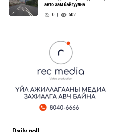
авто зам байгуулна
0
502
|
Daily poll