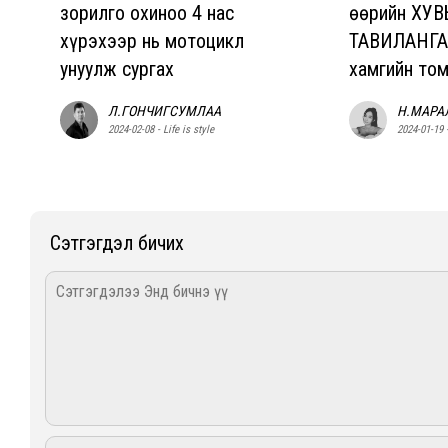
зорилго охиноо 4 нас
өөрийн ХУВ
хүрэхээр нь мотоцикл
ТАВИЛАНГАА
унуулж сургах
хамгийн т
Л.ГОНЧИГСУМЛАА
Н.МАРА
2024-02-08 - Life is style
2024-01-19 -
Сэтгэгдэл бичих