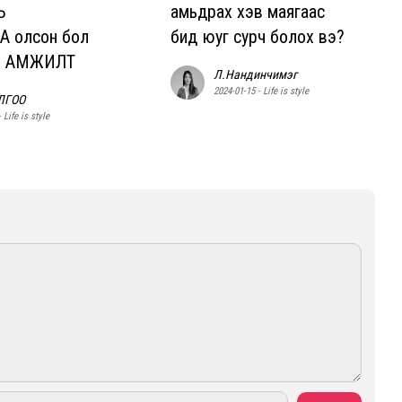
Ь
амьдрах хэв маягаас
 олсон бол
бид юуг сурч болох вэ?
ом АМЖИЛТ
Л.Нандинчимэг
2024-01-15 - Life is style
ЛГОО
 Life is style