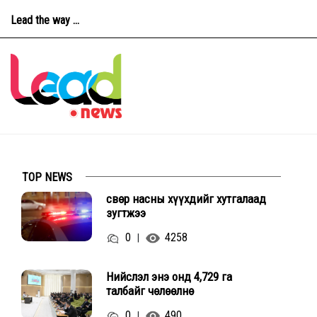
Lead the way ...
TOP NEWS
Өсвөр насны хүүхдийг хутгалаад
зугтжээ
0
4258
|
Нийслэл энэ онд 4,729 га
талбайг чөлөөлнө
0
490
|