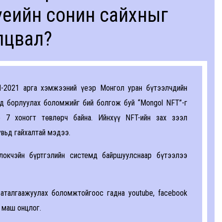
еийн сонин сайхныг
лцвал?
N-2021 арга хэмжээний үеэр Монгол уран бүтээлчдийн
д борлуулах боломжийг бий болгож буй “Mongol NFT”-г
 7 хоногт төвлөрч байна. Ийнхүү NFT-ийн зах зээл
вьд гайхалтай мэдээ.
локчэйн бүртгэлийн системд байршуулснаар бүтээлээ
аталгаажуулах боломжтойгоос гадна youtube, facebook
р маш онцлог.