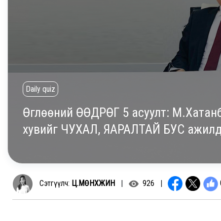
Daily quiz
Өглөөний ӨӨДРӨГ 5 асуулт: М.Хатан
хувийг ЧУХАЛ, ЯАРАЛТАЙ БУС ажилд
Сэтгүүлч:
Ц.МӨНХЖИН
|
926
|