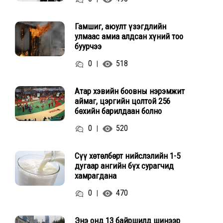
Гамшиг, аюулт үзэгдлийн
улмаас амиа алдсан хүний тоо
буурчээ
0
518
|
Атар хэвийн боовны нэрэмжит
аймаг, цэргийн цолтой 256
бөхийн барилдаан болно
0
520
|
Сүү хөтөлбөрт нийслэлийн 1-5
дугаар ангийн бүх сурагчид
хамрагдана
0
470
|
Энэ онд 13 байршилд шинээр