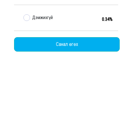
Дэмжихгүй
0.34%
Санал өгөх