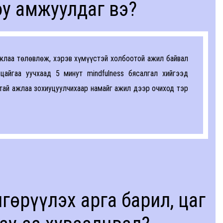
у амжуулдаг вэ?
ажлаа төлөвлөж, хэрэв хүмүүстэй холбоотой ажил байвал
айгаа уучхаад 5 минут mindfulness бясалгал хийгээд
тай ажлаа зохиуцуулчихаар намайг ажил дээр очиход тэр
гөрүүлэх арга барил, цаг