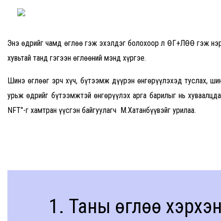
Энэ өдрийг чамд өглөө гэж эхэлдэг болохоор л ӨГ+ЛӨӨ гэж нэрлэ
хувьтай танд гэгээн өглөөний мэнд хүргэе.
Шинэ өглөөг эрч хүч, бүтээмж дүүрэн өнгөрүүлэхэд туслах, шин
урьж өдрийг бүтээмжтэй өнгөрүүлэх арга барилыг нь хуваалцдаг
NFT”-г хамтран үүсгэн байгуулагч М.Хатанбүүвэйг урилаа.
1. Таны өглөө хэрхэн