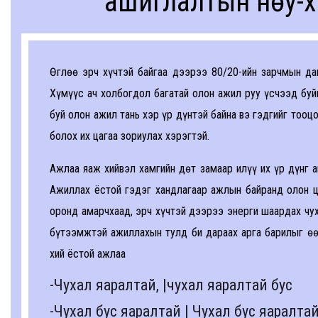
ашиглалтын нөу-х
Өглөө эрч хүчтэй байгаа дээрээ 80/20-ийн зарчмын даг
Хүмүүс ач холбогдол багатай олон ажил руу үсчээд буй
буй олон ажил тань хэр үр дүнтэй байна вэ гэдгийг тооц
болох их цагаа зориулах хэрэгтэй.
Ажлаа яаж хийвэл хамгийн дөт замаар илүү их үр дүнг а
Ажиллах ёстой гэдэг хандлагаар ажлын байранд олон ца
оронд амарчхаад, эрч хүчтэй дээрээ энерги шаардах чух
бүтээмжтэй ажиллахын тулд би дараах арга барилыг өө
хий ёстой ажлаа
-Чухал яаралтай, |чухал яаралтай бус
-Чухал бус яаралтай | Чухал бус яаралтай