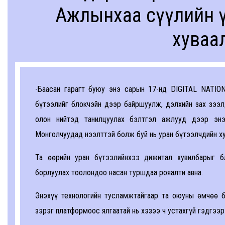
Ажлынхаа сүүлийн ү
хуваа
-Баасан гарагт буюу энэ сарын 17-нд DIGITAL NATIO
бүтээлийг блокчэйн дээр байршуулж, дэлхийн зах зээл
олон нийтэд танилцуулах бэлтгэл ажлууд дээр энэ
Монголчуудад нээлттэй болж буй нь уран бүтээлчдийн ху
Та өөрийн уран бүтээлийнхээ дижитал хувилбарыг б
борлуулах тоолондоо насан туршдаа рояалти авна.
Энэхүү технологийн тусламжтайгаар та оюуны өмчөө б
зэрэг платформоос ялгаатай нь хэзээ ч устахгүй гэдгээ