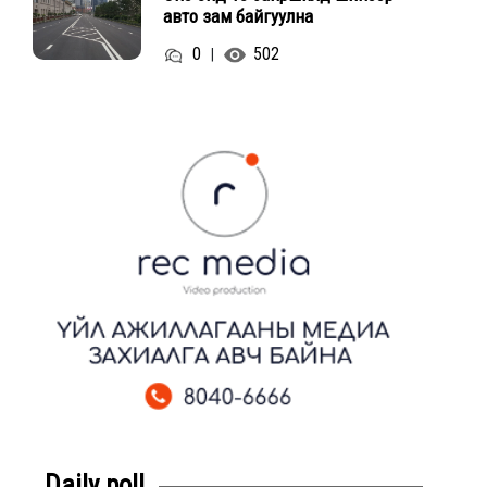
авто зам байгуулна
0
502
|
Daily poll