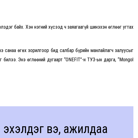
дэг байх. Хэн нэгний хүсээд ч заяагаагүй шинэхэн өглөөг угтах
э санаа өгөх зорилгоор бид салбар бүрийн манлайлагч залуусыг
 билээ. Энэ өглөөний дугаарт “ONEFIT”-н ТУЗ-ын дарга, “Mongol
 эхэлдэг вэ, ажилдаа