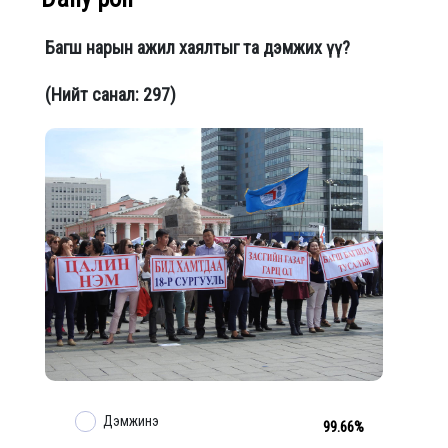
Багш нарын ажил хаялтыг та дэмжих үү?
(Нийт санал: 297)
Дэмжинэ
99.66%