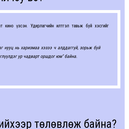
т кино үзсэн. Удирлагчийн илтгэл тавьж буй хэсгийг
 нууц нь харизмаа хэзээ ч алддаггүй, зорьж буй
иглүүлдэг ур чадварт оршдог юм" байна.
ийхээр төлөвлөж байна?