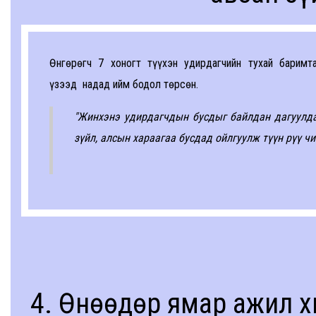
Өнгөрөгч 7 хоногт түүхэн удирдагчийн тухай баримта
үзээд надад ийм бодол төрсөн.
"Жинхэнэ удирдагчдын бусдыг байлдан дагуулдаг
зүйл, алсын хараагаа бусдад ойлгуулж түүн рүү ч
4. Өнөөдөр ямар ажил х