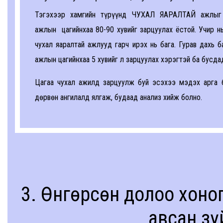
Тэгэхээр хамгийн түрүүнд ЧУХАЛ ЯАРАЛТАЙ ажлыг
ажлын цагийнхаа 80-90 хувийг зарцуулах ёстой. Учир нь
чухал яаралтай ажлууд гарч ирэх нь бага. Гурав дах
ажлын цагийнхаа 5 хувийг л зарцуулах хэрэгтэй ба бусд
Цагаа чухал ажилд зарцуулж буй эсэхээ мэдэх арга б
дөрвөн ангилалд ялгаж, будаад анализ хийж болно.
3. Өнгөрсөн долоо хоно
авсан зү