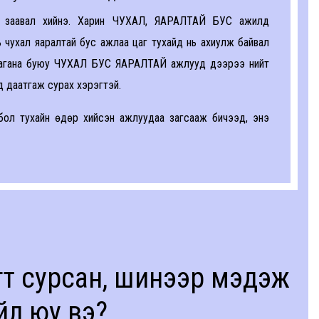
 заавал хийнэ. Харин ЧУХАЛ, ЯАРАЛТАЙ БУС ажилд
 чухал яаралтай бус ажлаа цаг тухайд нь ахиулж байвал
ь багана буюу ЧУХАЛ БУС ЯАРАЛТАЙ ажлууд дээрээ нийт
ад даатгаж сурах хэрэгтэй.
ол тухайн өдөр хийсэн ажлуудаа загсааж бичээд, энэ
гт сурсан, шинээр мэдэж
йл юу вэ?