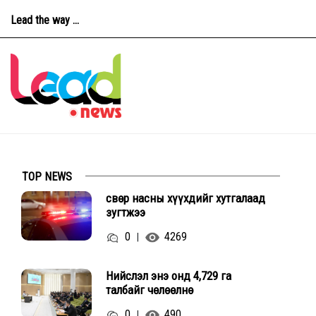
Lead the way ...
TOP NEWS
Өсвөр насны хүүхдийг хутгалаад
зугтжээ
0
4269
|
Нийслэл энэ онд 4,729 га
талбайг чөлөөлнө
0
490
|