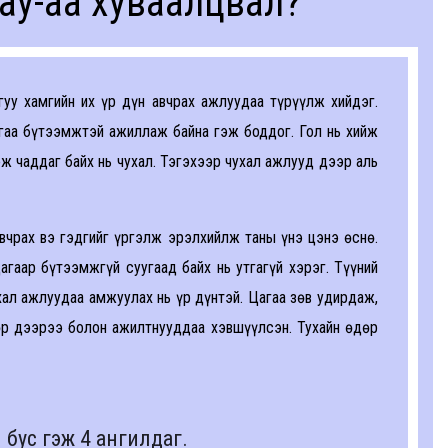
ау-аа хуваалцвал?
уу хамгийн их үр дүн авчрах ажлуудаа түрүүлж хийдэг.
гаа бүтээмжтэй ажиллаж байна гэж боддог. Гол нь хийж
ож чаддаг байх нь чухал. Тэгэхээр чухал ажлууд дээр аль
вчрах вэ гэдгийг үргэлж эрэлхийлж таны үнэ цэнэ өснө.
гаар бүтээмжгүй суугаад байх нь утгагүй хэрэг. Түүний
ал ажлуудаа амжуулах нь үр дүнтэй. Цагаа зөв удирдаж,
р дээрээ болон ажилтнууддаа хэвшүүлсэн. Тухайн өдөр
 бус гэж 4 ангилдаг.