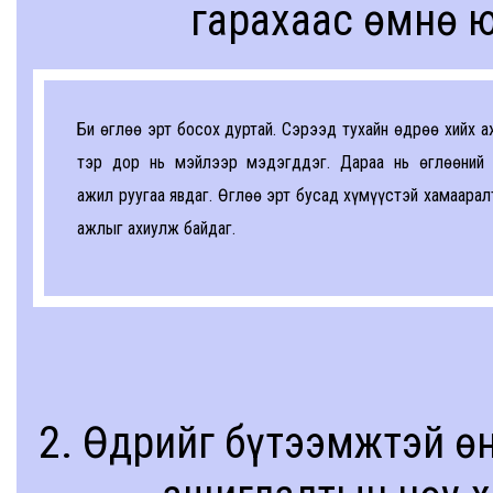
гарахаас өмнө ю
Би өглөө эрт босох дуртай. Сэрээд тухайн өдрөө хийх 
тэр дор нь мэйлээр мэдэгддэг. Дараа нь өглөөний ц
ажил руугаа явдаг. Өглөө эрт бусад хүмүүстэй хамаарал
ажлыг ахиулж байдаг.
2. Өдрийг бүтээмжтэй өн