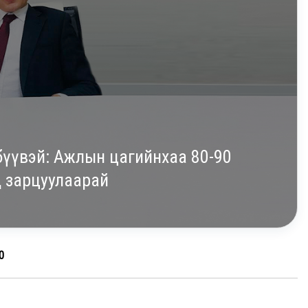
бүүвэй: Ажлын цагийнхаа 80-90
 зарцуулаарай
0